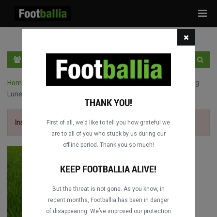
Tog
navi
PT
INGRESSE
INSCRIVA-SE
Home
›
Jogos completos de Chinese Super League
›
Shandong
Luneng vs. Changchun Yatai
THANK YOU!
Inscriva-se grátis
para ver o jogo.
First of all, we’d like to tell you how grateful we
are to all of you who stuck by us during our
offline period. Thank you so much!
KEEP FOOTBALLIA ALIVE!
But the threat is not gone. As you know, in
recent months, Footballia has been in danger
of disappearing. We’ve improved our protection