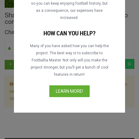
so you can keep enjoying football history, but
as a consequence, our expenses have
Shandong Luneng vs. Changchun Yatai jogo
increased.
completo
Chinese Super League 2017
HOW CAN YOU HELP?
Many of you have asked how you can help the
Por Carbeal
0
1764
Mandarim
project. The best way is to subscribe to
Footballia Master. Not only will you make the
project stronger, but you’ll get a bunch of cool
features in return!
Este jogo é dividido em 2 arquivos. Deixe o primeiro vídeo
ser reproduzido até o fim sem parar e o próximo vídeo
LEARN MORE!
começará automaticamente.