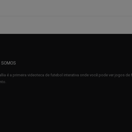
 SOMOS
llia é a primeira videoteca de futebol interativa onde você pode ver jogos d
to.