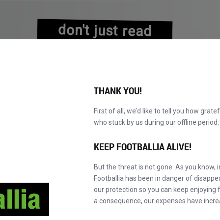
don't just read
about history
experience it!
THANK YOU!
First of all, we’d like to tell you how grate
who stuck by us during our offline perio
EXPLORE O CATÁLOGO
TORNE-SE MASTER!
NOVO!
KEEP FOOTBALLIA ALIVE!
But the threat is not gone. As you know, 
Footballia has been in danger of disapp
our protection so you can keep enjoying fo
a consequence, our expenses have incre