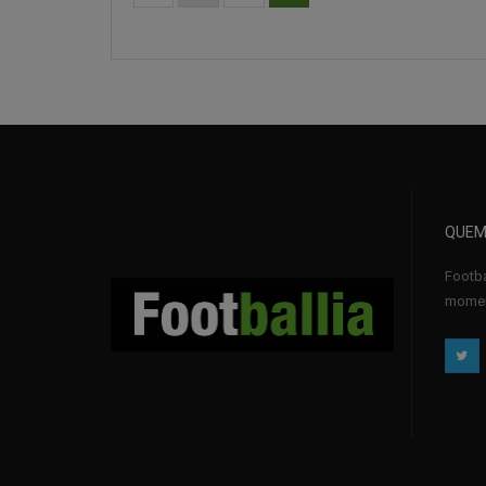
QUEM
Footba
momen