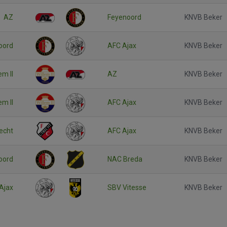
AZ
Feyenoord
KNVB Beker
oord
AFC Ajax
KNVB Beker
em II
AZ
KNVB Beker
em II
AFC Ajax
KNVB Beker
echt
AFC Ajax
KNVB Beker
oord
NAC Breda
KNVB Beker
Ajax
SBV Vitesse
KNVB Beker