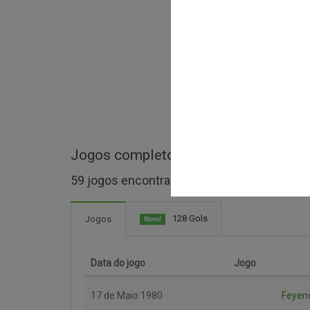
Jogos completos de KNVB Beker
59 jogos encontrados
128 Gols
Jogos
Novo!
Data do jogo
Jogo
17 de Maio 1980
Feyen