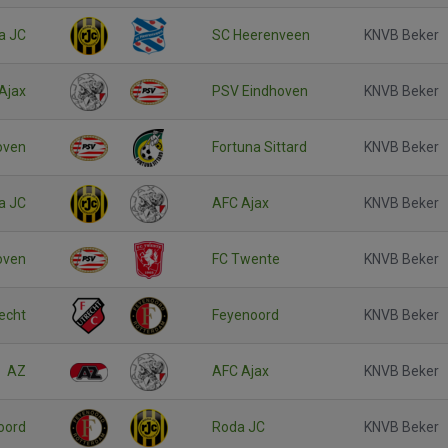
a JC
SC Heerenveen
KNVB Beker
Ajax
PSV Eindhoven
KNVB Beker
oven
Fortuna Sittard
KNVB Beker
a JC
AFC Ajax
KNVB Beker
oven
FC Twente
KNVB Beker
echt
Feyenoord
KNVB Beker
AZ
AFC Ajax
KNVB Beker
oord
Roda JC
KNVB Beker