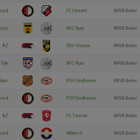
oord
FC Utrecht
KNVB Beker
buur
AFC Ajax
KNVB Beker
AZ
SBV Vitesse
KNVB Beker
Dijk
AFC Ajax
KNVB Beker
ndam
PSV Eindhoven
KNVB Beker
oord
PSV Eindhoven
KNVB Beker
AZ
FC Twente
KNVB Beker
oord
Willem II
KNVB Beker