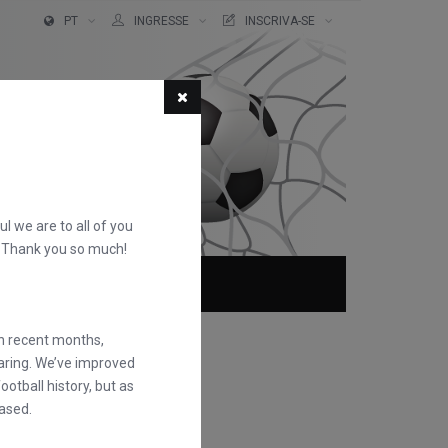
PT
INGRESSE
INSCRIVA-SE
ful we are to all of you
d. Thank you so much!
QUEM SOMOS
FAQS
in recent months,
earing. We’ve improved
otball history, but as
ased.