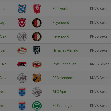
veen
FC Twente
KNVB Beker
Boys
Feyenoord
KNVB Beker
Ajax
Feyenoord
KNVB Beker
oven
Heracles Almelo
KNVB Beker
AZ
PSV Eindhoven
KNVB Beker
Ajax
FC Volendam
KNVB Beker
olle
AFC Ajax
KNVB Beker
olle
FC Groningen
KNVB Beker