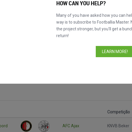
HOW CAN YOU HELP?
Many of you have asked how you can help
way is to subscribe to Footballia Master. 
the project stronger, but you’ll get a bunc
return!
LEARN MORE!
Competição
oord
AFC Ajax
KNVB Beker