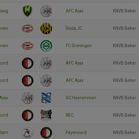
Haag
AFC Ajax
KNVB Beker
oven
Roda JC
KNVB Beker
oven
FC Groningen
KNVB Beker
oord
AFC Ajax
KNVB Beker
oord
AFC Ajax
KNVB Beker
Ajax
SC Heerenveen
KNVB Beker
oord
NEC
KNVB Beker
rdam
Feyenoord
KNVB Beker