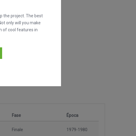
 the project. The best
Not only will you make
h of cool features in
Fase
Época
Finale
1979-1980