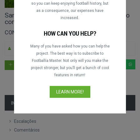
so you can keep enjoying football history, but
as a consequence, our expenses have
Santos Laguna vs. Los Angeles Galaxy jogo
increased.
completo
CONCACAF Champions Cup 2015-2016
HOW CAN YOU HELP?
Many of you have asked how you can help the
Por Footballia
0
612
Inglês
project. The best way is to subscribe to
Footballia Master. Not only will you make the
project stronger, but you’ll get a bunch of cool
features in return!
LEARN MORE!
INFORMAÇÃO
Escalações
Comentários