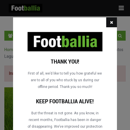
Tog
navi
PT
INGRESSE
INSCRIVA-SE
Home
›
Jogos completos de CONCACAF Champions Cup
›
Santos
Laguna vs. Los Angeles Galaxy
THANK YOU!
Inscriva-se grátis
para ver o jogo.
First of all, we’d like to tell you how grateful we
are to all of you who stuck by us during our
offline period. Thank you so much!
KEEP FOOTBALLIA ALIVE!
But the threat is not gone. As you know, in
recent months, Footballia has been in danger
of disappearing. We’ve improved our protection