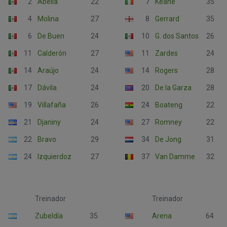
2
Abella
22
7
Keane
35
4
Molina
27
8
Gerrard
35
6
De Buen
24
10
G. dos Santos
26
11
Calderón
27
11
Zardes
24
14
Araújo
24
14
Rogers
28
17
Dávila
24
20
De la Garza
28
19
Villafaña
26
24
Boateng
22
21
Djaniny
24
27
Romney
22
22
Bravo
29
34
De Jong
31
24
Izquierdoz
27
37
Van Damme
32
Treinador
Treinador
Zubeldía
35
Arena
64