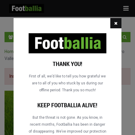
Tog
navi
PT
INGRESSE
INSCRIVA-SE
Home
›
Jogos completos de Copa del Rey
›
Levante UD vs. Rayo
Vallecano
THANK YOU!
Inscriva-se grátis
para ver o jogo.
First of all, we’d like to tell you how grateful we
are to all of you who stuck by us during our
offline period. Thank you so much!
KEEP FOOTBALLIA ALIVE!
But the threat is not gone. As you know, in
recent months, Footballia has been in danger
of disappearing. We’ve improved our protection