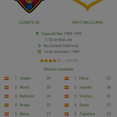
LEVANTE UD
RAYO VALLECANO
Copa del Rey
1989-1990
1/32 de final, ida
Nou Estadi (València)
14 de Setembro 1989
2 VOTOS
Mostrar resultado
1
Vitaller
30
1
Férez
23
2
Abad
29
2
Juanito
28
3
Ballester
24
3
Vivanco
26
4
Aragó
25
4
Glaría
23
5
Blesa
27
5
Zapatera
23