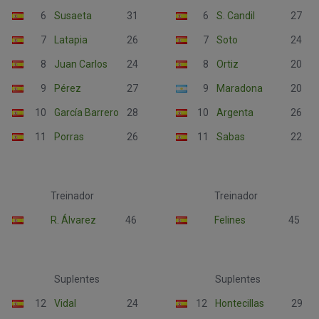
6
Susaeta
31
6
S. Candil
27
7
Latapia
26
7
Soto
24
8
Juan Carlos
24
8
Ortiz
20
9
Pérez
27
9
Maradona
20
10
García Barrero
28
10
Argenta
26
11
Porras
26
11
Sabas
22
Treinador
Treinador
R. Álvarez
46
Felines
45
Suplentes
Suplentes
12
Vidal
24
12
Hontecillas
29