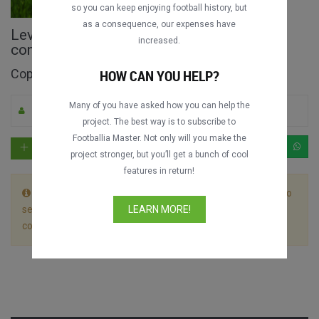
so you can keep enjoying football history, but
as a consequence, our expenses have
Levante UD vs. Rayo Vallecano jogo
increased.
completo
Copa del Rey 1989-1990
HOW CAN YOU HELP?
Many of you have asked how you can help the
Por M. Apicella
0
369
Espanhol
project. The best way is to subscribe to
Footballia Master. Not only will you make the
project stronger, but you’ll get a bunch of cool
features in return!
Este jogo é dividido em 2 arquivos. Deixe o primeiro vídeo
ser reproduzido até o fim sem parar e o próximo vídeo
LEARN MORE!
começará automaticamente.