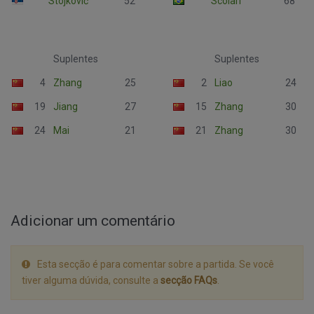
Stojković
52
Scolari
68
Suplentes
Suplentes
4
Zhang
25
2
Liao
24
19
Jiang
27
15
Zhang
30
24
Mai
21
21
Zhang
30
Adicionar um comentário
Esta secção é para comentar sobre a partida. Se você
tiver alguma dúvida, consulte a
secção FAQs
.