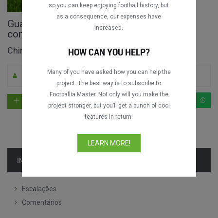
so you can keep enjoying football history, but
as a consequence, our expenses have
Guangzhou R&F vs. Guangzhou FC jogo
increased.
completo
Chinese Super League 2017
HOW CAN YOU HELP?
Many of you have asked how you can help the
Por Carbeal
0
1617
Mandarim
project. The best way is to subscribe to
Footballia Master. Not only will you make the
project stronger, but you’ll get a bunch of cool
features in return!
LEARN MORE!
INFORMAÇÃO
Escalações
Comentários