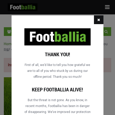
Tog
navi
PT
INGRESSE
INSCRIVA-SE
Home
›
Jogos completos de Chinese Super League
›
Guangzhou
R&F vs. Guangzhou FC
THANK YOU!
Inscriva-se grátis
para ver o jogo.
First of all, we’d like to tell you how grateful we
are to all of you who stuck by us during our
offline period. Thank you so much!
KEEP FOOTBALLIA ALIVE!
But the threat is not gone. As you know, in
recent months, Footballia has been in danger
of disappearing. We’ve improved our protection