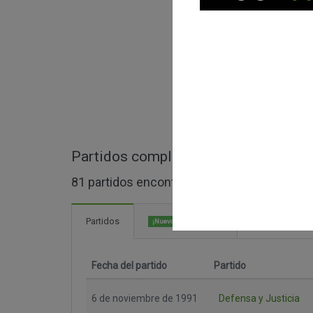
Partidos completos de Primera B Na
81 partidos encontrados
13 Goles
Partidos
¡Nuevo!
Fecha del partido
Partido
6 de noviembre de 1991
Defensa y Justicia