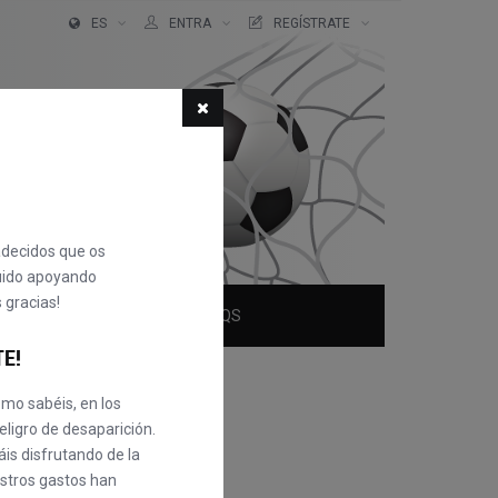
ES
ENTRA
REGÍSTRATE
adecidos que os
uido apoyando
 gracias!
QUIÉNES SOMOS
FAQS
TE!
mo sabéis, en los
eligro de desaparición.
is disfrutando de la
uestros gastos han