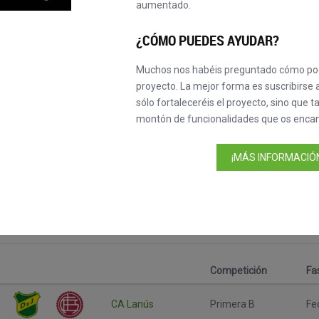
aumentado.
¿CÓMO PUEDES AYUDAR?
Muchos nos habéis preguntado cómo pod
proyecto. La mejor forma es suscribirse a
sólo fortaleceréis el proyecto, sino que 
montón de funcionalidades que os encan
cional
¡MÁS INFORMACIÓN
Competición
Fa
CA Lanús
Primera B
Fe