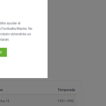
éis ayudar al
 Footballia Master. No
también obtendréis un
tarán.
!
se
Temporada
cha 14
1991-1992