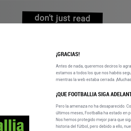
don't just read
about history
experience it!
¡GRACIAS!
Antes de nada, queremos deciros lo agr
estamos a todos los que nos habéis seg
mientras la web estaba cerrada. ¡Muchas
EXPLORAR CATÁLOGO
¡OBTÉN TU MASTER!
¡NUEVO!
¡QUE FOOTBALLIA SIGA ADELAN
Pero la amenaza no ha desaparecido. Co
últimos meses, Footballia ha estado en p
Nos hemos protegido mejor para que sigá
historia del fútbol, pero debido a ello, n