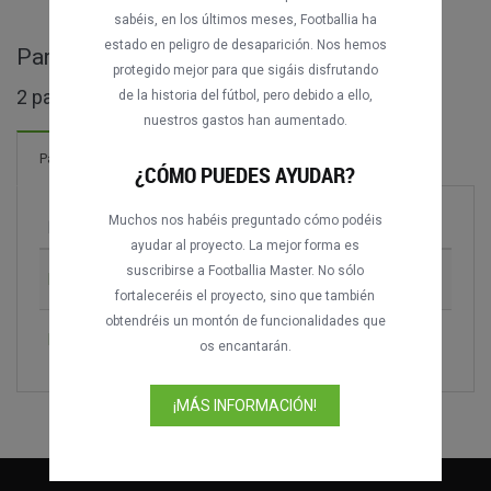
sabéis, en los últimos meses, Footballia ha
estado en peligro de desaparición. Nos hemos
Partidos completos de Copa Catalunya
protegido mejor para que sigáis disfrutando
2 partidos encontrados
de la historia del fútbol, pero debido a ello,
nuestros gastos han aumentado.
8 Goles
Partidos
¡Nuevo!
¿CÓMO PUEDES AYUDAR?
Muchos nos habéis preguntado cómo podéis
Partido
Temporada
ayudar al proyecto. La mejor forma es
suscribirse a Footballia Master. No sólo
RCD Espanyol vs. FC Barcelona
1996
fortaleceréis el proyecto, sino que también
obtendréis un montón de funcionalidades que
FC Barcelona vs. RCD Espanyol
2012-2013
os encantarán.
¡MÁS INFORMACIÓN!