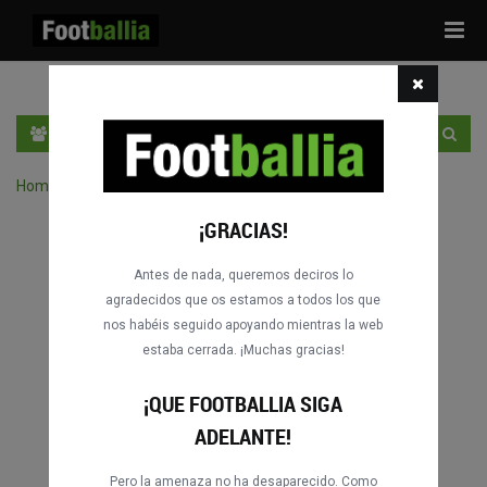
Tog
navi
ES
ENTRA
REGÍSTRATE
Home
›
Buscar partidos por competición
¡GRACIAS!
Antes de nada, queremos deciros lo
agradecidos que os estamos a todos los que
nos habéis seguido apoyando mientras la web
estaba cerrada. ¡Muchas gracias!
¡QUE FOOTBALLIA SIGA
ADELANTE!
Pero la amenaza no ha desaparecido. Como