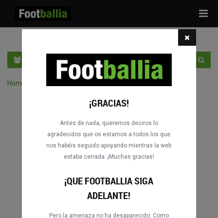
Tog
navi
ES
ENTRA
REGÍSTRATE
Home
›
Buscar partidos por competición
¡GRACIAS!
Antes de nada, queremos deciros lo
agradecidos que os estamos a todos los que
nos habéis seguido apoyando mientras la web
estaba cerrada. ¡Muchas gracias!
¡QUE FOOTBALLIA SIGA
ADELANTE!
Pero la amenaza no ha desaparecido. Como