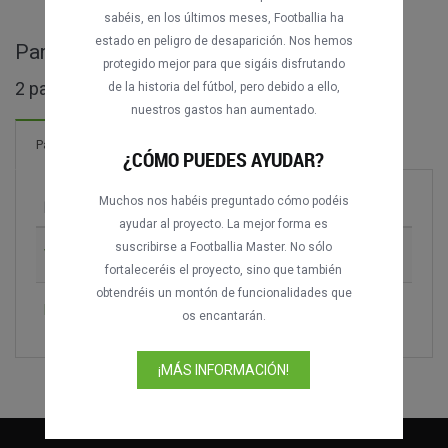
sabéis, en los últimos meses, Footballia ha
estado en peligro de desaparición. Nos hemos
Partidos completos de Dubai Cup
protegido mejor para que sigáis disfrutando
2 partidos encontrados
de la historia del fútbol, pero debido a ello,
nuestros gastos han aumentado.
Partidos
¿CÓMO PUEDES AYUDAR?
Muchos nos habéis preguntado cómo podéis
Partido
Temporada
ayudar al proyecto. La mejor forma es
suscribirse a Footballia Master. No sólo
VfB Stuttgart vs. SC Internacional
2008
fortaleceréis el proyecto, sino que también
obtendréis un montón de funcionalidades que
FC Internazionale vs. SC Internacional
2008
os encantarán.
¡MÁS INFORMACIÓN!