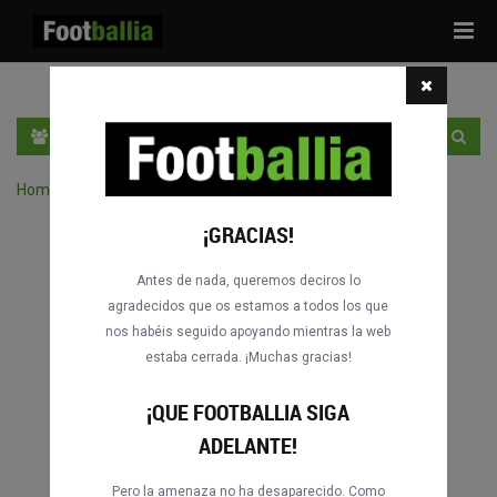
Tog
navi
ES
ENTRA
REGÍSTRATE
Home
›
Buscar partidos por competición
¡GRACIAS!
Antes de nada, queremos deciros lo
agradecidos que os estamos a todos los que
nos habéis seguido apoyando mientras la web
estaba cerrada. ¡Muchas gracias!
¡QUE FOOTBALLIA SIGA
ADELANTE!
Pero la amenaza no ha desaparecido. Como