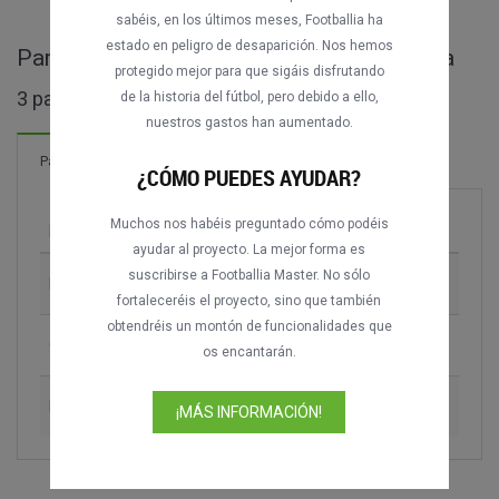
sabéis, en los últimos meses, Footballia ha
estado en peligro de desaparición. Nos hemos
Partidos completos de Kup na Makedonija
protegido mejor para que sigáis disfrutando
3 partidos encontrados
de la historia del fútbol, pero debido a ello,
nuestros gastos han aumentado.
1 Goles
Partidos
¡Nuevo!
¿CÓMO PUEDES AYUDAR?
Muchos nos habéis preguntado cómo podéis
Partido
Temporada
ayudar al proyecto. La mejor forma es
suscribirse a Footballia Master. No sólo
FK Vardar vs. FK Pelister
1992-1993
fortaleceréis el proyecto, sino que también
obtendréis un montón de funcionalidades que
GFK Tikvesh vs. Voska Sport
2023-2024
os encantarán.
FK Vardar vs. FC Struga
2024-2025
¡MÁS INFORMACIÓN!