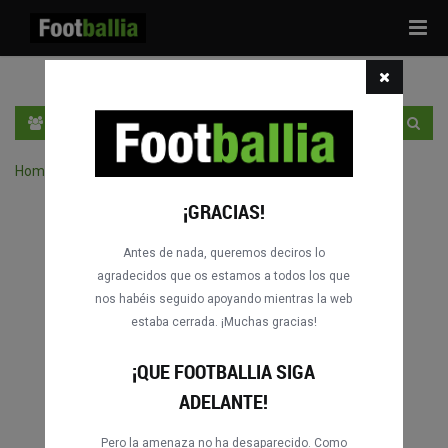
Tog
navi
ES
ENTRA
REGÍSTRATE
Home
›
Buscar partidos por competición
¡GRACIAS!
Antes de nada, queremos deciros lo
agradecidos que os estamos a todos los que
nos habéis seguido apoyando mientras la web
estaba cerrada. ¡Muchas gracias!
¡QUE FOOTBALLIA SIGA
ADELANTE!
Pero la amenaza no ha desaparecido. Como