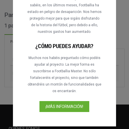
sabéis, en los últimos meses, Footballia ha
estado en peligro de desaparición. Nos hemos
Partidos completos de Pepe Reyes Cup
protegido mejor para que sigáis disfrutando
1 partidos encontrados
de la historia del fútbol, pero debido a ello,
nuestros gastos han aumentado.
Partidos
¿CÓMO PUEDES AYUDAR?
Muchos nos habéis preguntado cómo podéis
Partido
Temporada
ayudar al proyecto. La mejor forma es
suscribirse a Footballia Master. No sólo
Lincoln Red Imps vs. Europa FC - GIB
2019
fortaleceréis el proyecto, sino que también
obtendréis un montón de funcionalidades que
os encantarán.
¡MÁS INFORMACIÓN!
QUIÉNES SOMOS