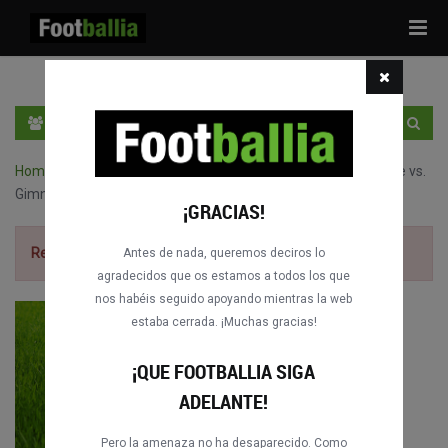
Tog
navi
ES
ENTRA
REGÍSTRATE
Home
›
Partidos completos de Primera B Nacional
›
River Plate vs.
Gimnasia y Esgrima de Jujuy
¡GRACIAS!
Regístrate gratis
para ver el partido.
Antes de nada, queremos deciros lo
agradecidos que os estamos a todos los que
nos habéis seguido apoyando mientras la web
estaba cerrada. ¡Muchas gracias!
¡QUE FOOTBALLIA SIGA
ADELANTE!
Pero la amenaza no ha desaparecido. Como