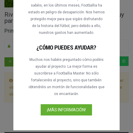
sabéis, en los últimos meses, Footballia ha
estado en peligro de desaparición. Nos hemos
River Plate vs. Gimnasia y Esgrima de Jujuy
protegido mejor para que sigáis disfrutando
partido completo
de la historia del fútbol, pero debido a ello,
Primera B Nacional 2011-2012
nuestros gastos han aumentado.
¿CÓMO PUEDES AYUDAR?
Por MatiasDB
0
64
Español
Muchos nos habéis preguntado cómo podéis
ayudar al proyecto. La mejor forma es
suscribirse a Footballia Master. No sólo
Este partido está dividido en 2 archivos. Deja que el primer
fortaleceréis el proyecto, sino que también
vídeo se reproduzca hasta el final sin detenerlo y el siguiente
obtendréis un montón de funcionalidades que
vídeo empezará automáticamente.
os encantarán.
¡MÁS INFORMACIÓN!