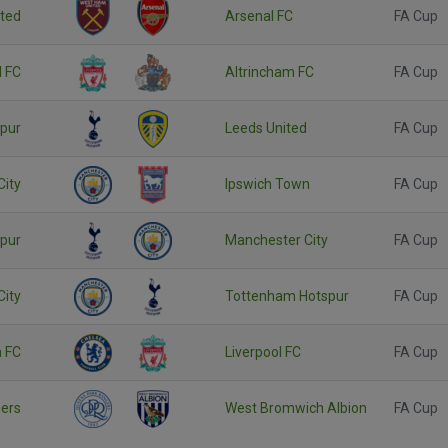
ted
Arsenal FC
FA Cup
l FC
Altrincham FC
FA Cup
pur
Leeds United
FA Cup
City
Ipswich Town
FA Cup
pur
Manchester City
FA Cup
City
Tottenham Hotspur
FA Cup
 FC
Liverpool FC
FA Cup
ers
West Bromwich Albion
FA Cup