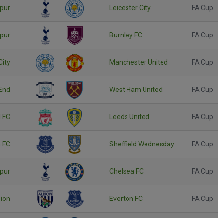
pur
Leicester City
FA Cup
pur
Burnley FC
FA Cup
City
Manchester United
FA Cup
 End
West Ham United
FA Cup
l FC
Leeds United
FA Cup
n FC
Sheffield Wednesday
FA Cup
pur
Chelsea FC
FA Cup
ion
Everton FC
FA Cup