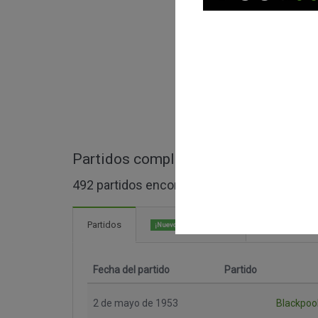
Partidos completos de FA Cup
492 partidos encontrados
899 Goles
Partidos
¡Nuevo!
Fecha del partido
Partido
2 de mayo de 1953
Blackpoo