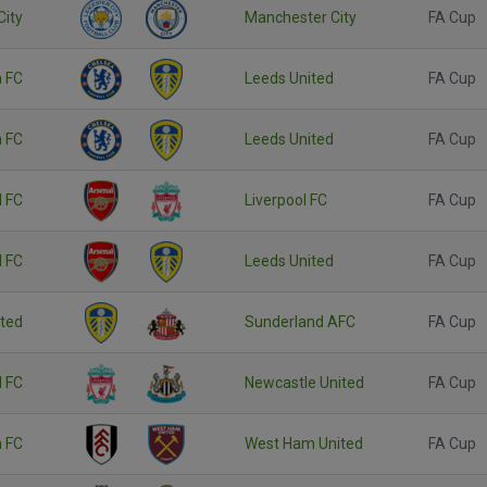
City
Manchester City
FA Cup
 FC
Leeds United
FA Cup
 FC
Leeds United
FA Cup
l FC
Liverpool FC
FA Cup
l FC
Leeds United
FA Cup
ited
Sunderland AFC
FA Cup
l FC
Newcastle United
FA Cup
 FC
West Ham United
FA Cup