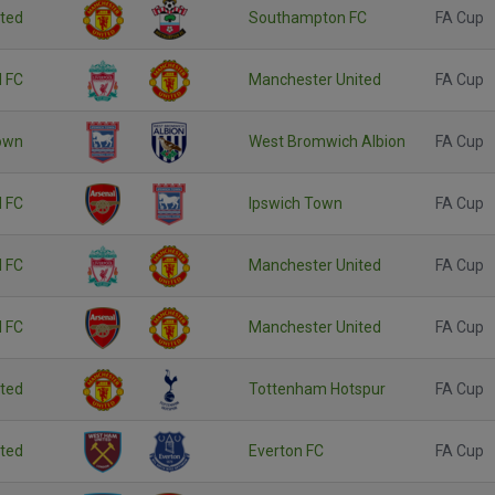
ted
Southampton FC
FA Cup
l FC
Manchester United
FA Cup
own
West Bromwich Albion
FA Cup
l FC
Ipswich Town
FA Cup
l FC
Manchester United
FA Cup
l FC
Manchester United
FA Cup
ted
Tottenham Hotspur
FA Cup
ted
Everton FC
FA Cup