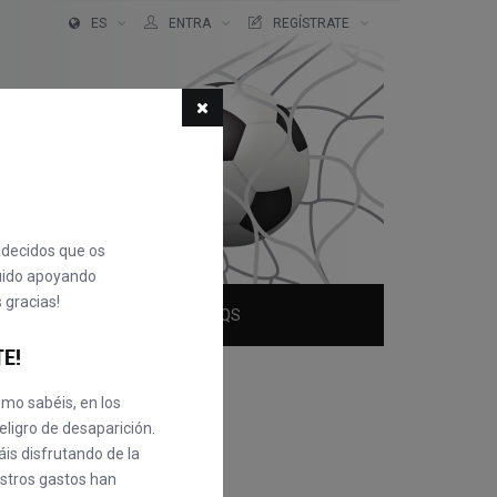
ES
ENTRA
REGÍSTRATE
adecidos que os
uido apoyando
 gracias!
QUIÉNES SOMOS
FAQS
TE!
mo sabéis, en los
eligro de desaparición.
is disfrutando de la
uestros gastos han