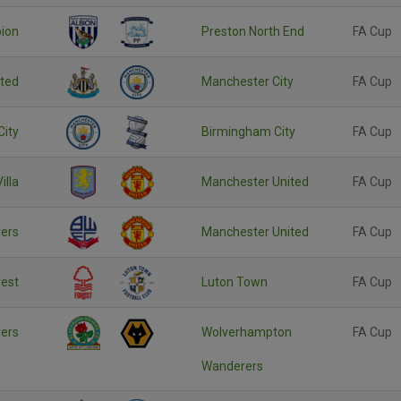
ion
Preston North End
FA Cup
ited
Manchester City
FA Cup
City
Birmingham City
FA Cup
illa
Manchester United
FA Cup
ers
Manchester United
FA Cup
rest
Luton Town
FA Cup
vers
Wolverhampton
FA Cup
Wanderers