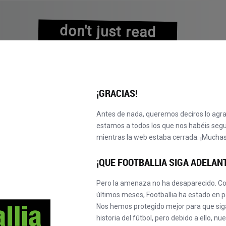
don't just read
about history
experience it!
¡GRACIAS!
Antes de nada, queremos deciros lo agr
estamos a todos los que nos habéis seg
mientras la web estaba cerrada. ¡Muchas
EXPLORAR CATÁLOGO
¡OBTÉN TU MASTER!
¡NUEVO!
¡QUE FOOTBALLIA SIGA ADELAN
Pero la amenaza no ha desaparecido. Co
últimos meses, Footballia ha estado en p
Nos hemos protegido mejor para que sigá
historia del fútbol, pero debido a ello, n