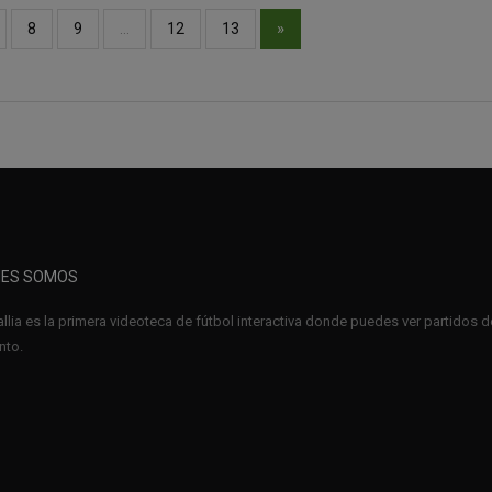
»
8
9
…
12
13
NES SOMOS
llia es la primera videoteca de fútbol interactiva donde puedes ver partidos d
to.