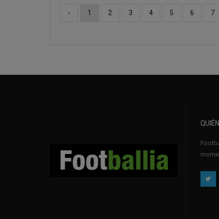
«
1
2
3
4
5
6
7
QUIÉ
Footba
momen