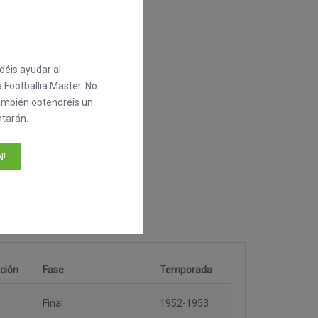
éis ayudar al
 Footballia Master. No
también obtendréis un
tarán.
!
ción
Fase
Temporada
Final
1952-1953