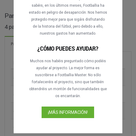
sabéis, en los últimos meses, Footballia ha
estado en peligro de desaparición. Nos hemos
Partidos completos de Florida Cup
protegido mejor para que sigáis disfrutando
4 partidos encontrados
de la historia del fútbol, pero debido a ello,
nuestros gastos han aumentado.
Partidos
¿CÓMO PUEDES AYUDAR?
Muchos nos habéis preguntado cómo podéis
Partido
Temporada
ayudar al proyecto. La mejor forma es
suscribirse a Footballia Master. No sólo
SC Internacional vs. Bayer Leverkusen
2016
fortaleceréis el proyecto, sino que también
obtendréis un montón de funcionalidades que
São Paulo FC vs. River Plate
2017
os encantarán.
SC Corinthians vs. São Paulo FC
2017
¡MÁS INFORMACIÓN!
Chelsea FC vs. Wrexham AFC
2023