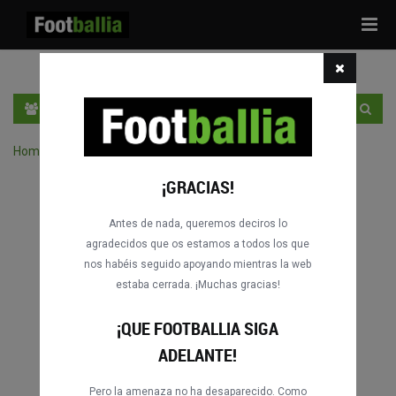
Tog
navi
ES
ENTRA
REGÍSTRATE
Home
›
Buscar partidos por competición
¡GRACIAS!
Antes de nada, queremos deciros lo
agradecidos que os estamos a todos los que
nos habéis seguido apoyando mientras la web
estaba cerrada. ¡Muchas gracias!
¡QUE FOOTBALLIA SIGA
ADELANTE!
Pero la amenaza no ha desaparecido. Como