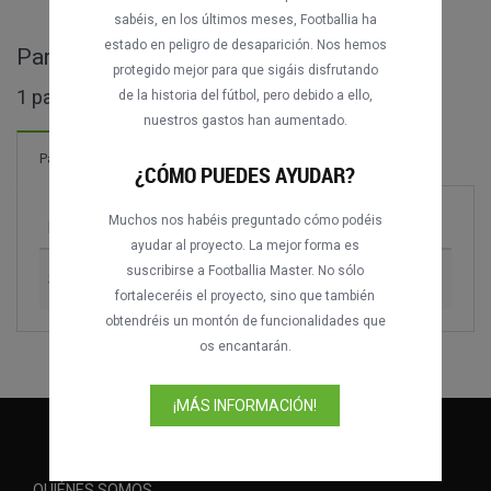
sabéis, en los últimos meses, Footballia ha
estado en peligro de desaparición. Nos hemos
Partidos completos de East Asian Cup
protegido mejor para que sigáis disfrutando
1 partidos encontrados
de la historia del fútbol, pero debido a ello,
nuestros gastos han aumentado.
Partidos
¿CÓMO PUEDES AYUDAR?
Muchos nos habéis preguntado cómo podéis
Partido
Temporada
ayudar al proyecto. La mejor forma es
suscribirse a Footballia Master. No sólo
South Korea vs. North Korea
2015
fortaleceréis el proyecto, sino que también
obtendréis un montón de funcionalidades que
os encantarán.
¡MÁS INFORMACIÓN!
QUIÉNES SOMOS