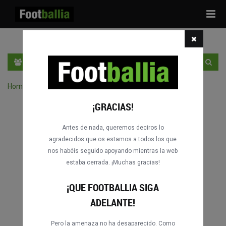
Tog
navi
ES
ENTRA
REGÍSTRATE
Home
›
Buscar partidos por competición
¡GRACIAS!
Antes de nada, queremos deciros lo
agradecidos que os estamos a todos los que
nos habéis seguido apoyando mientras la web
estaba cerrada. ¡Muchas gracias!
¡QUE FOOTBALLIA SIGA
ADELANTE!
Pero la amenaza no ha desaparecido. Como