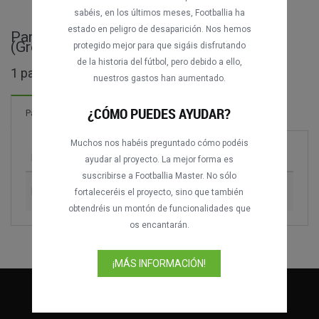
sabéis, en los últimos meses, Footballia ha
estado en peligro de desaparición. Nos hemos
Partidos completos de Football League
(Greek 2nd Div)
protegido mejor para que sigáis disfrutando
de la historia del fútbol, pero debido a ello,
1 partidos encontrados
nuestros gastos han aumentado.
¿CÓMO PUEDES AYUDAR?
2 Goles
Partidos
¡Nuevo!
Muchos nos habéis preguntado cómo podéis
Partido
Temporada
ayudar al proyecto. La mejor forma es
suscribirse a Footballia Master. No sólo
Panachaiki FC vs. Aris FC
2017-2018
fortaleceréis el proyecto, sino que también
obtendréis un montón de funcionalidades que
os encantarán.
¡MÁS INFORMACIÓN!