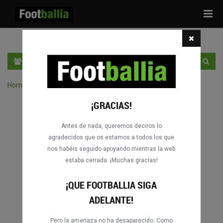
Tog
navi
ES
ENTRA
REGÍSTRATE
Home
›
Buscar partidos por competición
¡GRACIAS!
Antes de nada, queremos deciros lo
agradecidos que os estamos a todos los que
nos habéis seguido apoyando mientras la web
estaba cerrada. ¡Muchas gracias!
¡QUE FOOTBALLIA SIGA
ADELANTE!
Pero la amenaza no ha desaparecido. Como