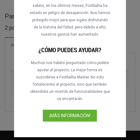
sabéis, en los últimos meses, Footballia ha
estado en peligro de desaparición. Nos hemos
Partidos completos de Copa Entel
protegido mejor para que sigáis disfrutando
2 partidos encontrados
de la historia del fútbol, pero debido a ello,
nuestros gastos han aumentado.
Partidos
¿CÓMO PUEDES AYUDAR?
Muchos nos habéis preguntado cómo podéis
Partido
Temporada
ayudar al proyecto. La mejor forma es
suscribirse a Footballia Master. No sólo
CSD Colo-Colo vs. Universidad de Chile
2001
fortaleceréis el proyecto, sino que también
obtendréis un montón de funcionalidades que
CSD Colo-Colo vs. Universidad de Chile
2001
os encantarán.
¡MÁS INFORMACIÓN!