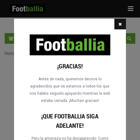
Tog
navi
ES
ENTRA
REGÍSTRATE
Home
›
Buscar partidos por competición
¡GRACIAS!
Antes de nada, queremos deciros lo
agradecidos que os estamos a todos los que
nos habéis seguido apoyando mientras la web
estaba cerrada. ¡Muchas gracias!
¡QUE FOOTBALLIA SIGA
ADELANTE!
Pero la amenaza no ha desaparecido. Como