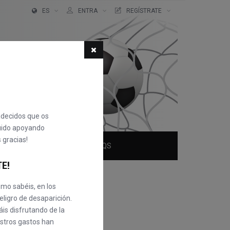
ES
ENTRA
REGÍSTRATE
adecidos que os
uido apoyando
 gracias!
QUIÉNES SOMOS
FAQS
TE!
mo sabéis, en los
eligro de desaparición.
is disfrutando de la
uestros gastos han