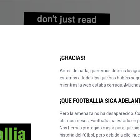
don't just read
about history
experience it!
¡GRACIAS!
Antes de nada, queremos deciros lo agr
estamos a todos los que nos habéis seg
mientras la web estaba cerrada. ¡Muchas
EXPLORAR CATÁLOGO
¡OBTÉN TU MASTER!
¡NUEVO!
¡QUE FOOTBALLIA SIGA ADELAN
Pero la amenaza no ha desaparecido. Co
últimos meses, Footballia ha estado en p
Nos hemos protegido mejor para que sigá
historia del fútbol, pero debido a ello, n