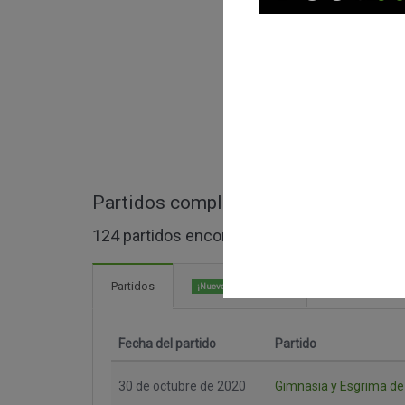
Partidos completos de Copa de la Li
124 partidos encontrados
14 Goles
Partidos
¡Nuevo!
Fecha del partido
Partido
30 de octubre de 2020
Gimnasia y Esgrima de