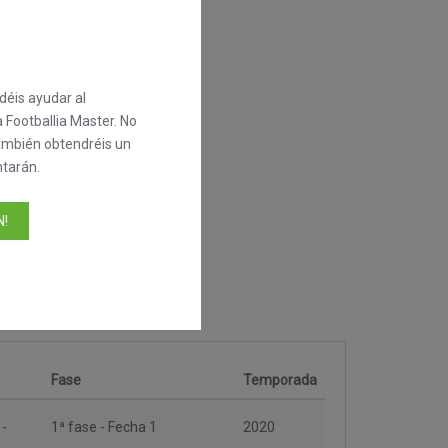
éis ayudar al
 Footballia Master. No
también obtendréis un
tarán.
!
Fase
Temporada
 -
1ª fase - Fecha 1
2020