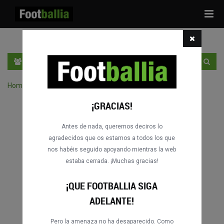
Tog
navi
ES
ENTRA
REGÍSTRATE
Home
›
Buscar partidos por competición
¡GRACIAS!
Antes de nada, queremos deciros lo
agradecidos que os estamos a todos los que
nos habéis seguido apoyando mientras la web
estaba cerrada. ¡Muchas gracias!
¡QUE FOOTBALLIA SIGA
ADELANTE!
Pero la amenaza no ha desaparecido. Como