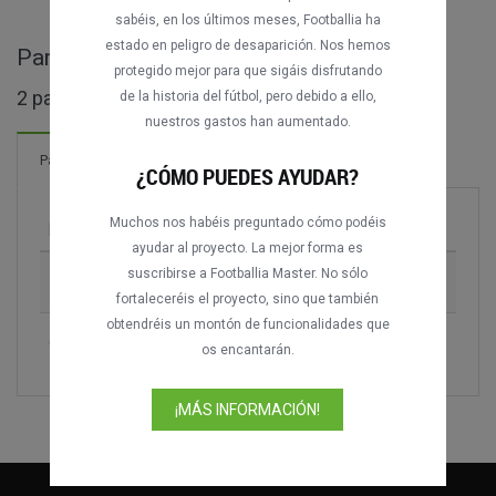
sabéis, en los últimos meses, Footballia ha
estado en peligro de desaparición. Nos hemos
Partidos completos de Girabola
protegido mejor para que sigáis disfrutando
2 partidos encontrados
de la historia del fútbol, pero debido a ello,
nuestros gastos han aumentado.
Partidos
¿CÓMO PUEDES AYUDAR?
Muchos nos habéis preguntado cómo podéis
Partido
Temporada
ayudar al proyecto. La mejor forma es
suscribirse a Footballia Master. No sólo
1º de Agosto vs. Petro Luanda
2018
fortaleceréis el proyecto, sino que también
obtendréis un montón de funcionalidades que
CRD do Libolo vs. Petro Luanda
2018-2019
os encantarán.
¡MÁS INFORMACIÓN!