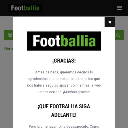
Tog
navi
ES
ENTRA
REGÍSTRATE
Home
›
Buscar partidos por competición
¡GRACIAS!
Antes de nada, queremos deciros lo
agradecidos que os estamos a todos los que
nos habéis seguido apoyando mientras la web
estaba cerrada. ¡Muchas gracias!
¡QUE FOOTBALLIA SIGA
ADELANTE!
Pero la amenaza no ha desaparecido. Como