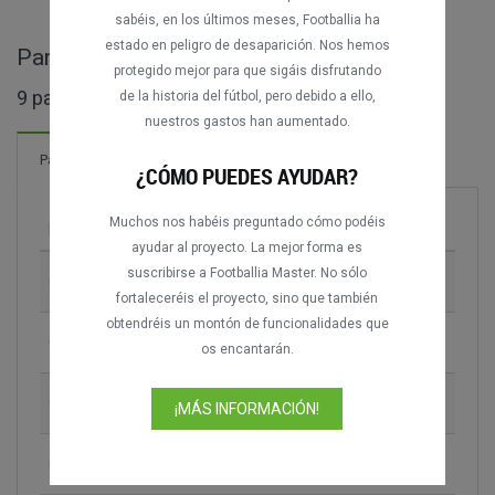
sabéis, en los últimos meses, Footballia ha
estado en peligro de desaparición. Nos hemos
Partidos completos de Thai League 2
protegido mejor para que sigáis disfrutando
9 partidos encontrados
de la historia del fútbol, pero debido a ello,
nuestros gastos han aumentado.
Partidos
¿CÓMO PUEDES AYUDAR?
Muchos nos habéis preguntado cómo podéis
Partido
Temporada
ayudar al proyecto. La mejor forma es
suscribirse a Footballia Master. No sólo
Chiangmai FC vs. Krabi FC
2023-2024
fortaleceréis el proyecto, sino que también
obtendréis un montón de funcionalidades que
Chiangmai FC vs. Suphanburi FC
2023-2024
os encantarán.
Chiangmai FC vs. Chiangmai United
2023-2024
¡MÁS INFORMACIÓN!
Chiangmai FC vs. Chanthaburi FC
2023-2024