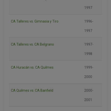
1997
CA Talleres vs. Gimnasia y Tiro
1996-
1997
CA Talleres vs. CA Belgrano
1997-
1998
CA Huracán vs. CA Quilmes
1999-
2000
CA Quilmes vs. CA Banfield
2000-
2001