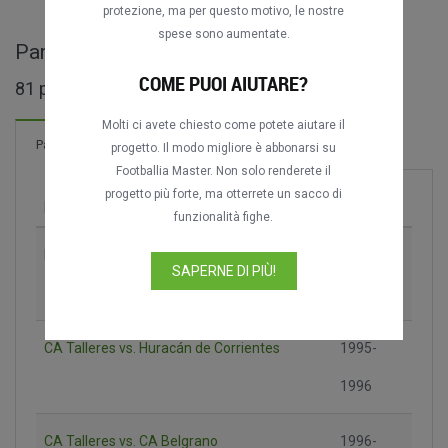
protezione, ma per questo motivo, le nostre
spese sono aumentate.
Partite complete di Primera B Nacional
COME PUOI AIUTARE?
81 partite trovate
Molti ci avete chiesto come potete aiutare il
13 Reti
Partite
Nuovo!
progetto. Il modo migliore è abbonarsi su
Footballia Master. Non solo renderete il
progetto più forte, ma otterrete un sacco di
Partita
Stagione
funzionalità fighe.
Defensa y Justicia vs. CA Lanús
1991-
SAPERNE DI PIÙ!
1992
CA Talleres vs. Huracán de Corrientes
1995-
1996
CA Talleres vs. CA Belgrano
1996-