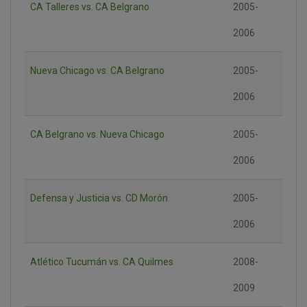
CA Talleres vs. CA Belgrano
2005-
2006
Nueva Chicago vs. CA Belgrano
2005-
2006
CA Belgrano vs. Nueva Chicago
2005-
2006
Defensa y Justicia vs. CD Morón
2005-
2006
Atlético Tucumán vs. CA Quilmes
2008-
2009