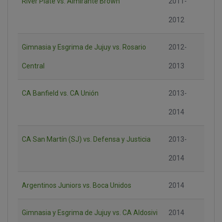
River Plate vs. Almirante Brown
2011-
2012
Gimnasia y Esgrima de Jujuy vs. Rosario
2012-
Central
2013
CA Banfield vs. CA Unión
2013-
2014
CA San Martín (SJ) vs. Defensa y Justicia
2013-
2014
Argentinos Juniors vs. Boca Unidos
2014
Gimnasia y Esgrima de Jujuy vs. CA Aldosivi
2014