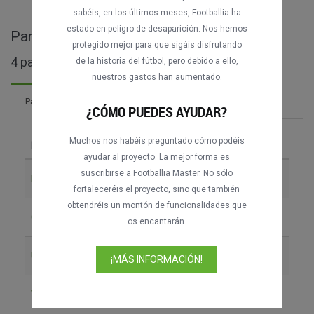
sabéis, en los últimos meses, Footballia ha
estado en peligro de desaparición. Nos hemos
Partidos completos de China Cup
protegido mejor para que sigáis disfrutando
4 partidos encontrados
de la historia del fútbol, pero debido a ello,
nuestros gastos han aumentado.
8 Goles
Partidos
¡Nuevo!
¿CÓMO PUEDES AYUDAR?
Muchos nos habéis preguntado cómo podéis
Partido
Temporada
ayudar al proyecto. La mejor forma es
suscribirse a Footballia Master. No sólo
Iceland vs. Chile
2017
fortaleceréis el proyecto, sino que también
obtendréis un montón de funcionalidades que
China vs. Wales
2018
os encantarán.
Uruguay vs. Czech Republic
2018
¡MÁS INFORMACIÓN!
Wales vs. Uruguay
2018