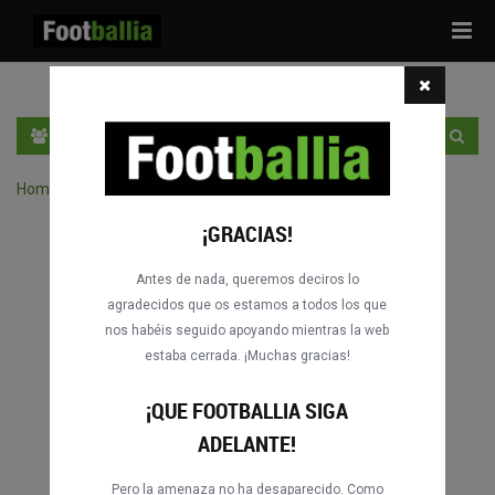
Tog
navi
ES
ENTRA
REGÍSTRATE
Home
›
Buscar partidos por competición
¡GRACIAS!
Antes de nada, queremos deciros lo
agradecidos que os estamos a todos los que
nos habéis seguido apoyando mientras la web
estaba cerrada. ¡Muchas gracias!
¡QUE FOOTBALLIA SIGA
ADELANTE!
Pero la amenaza no ha desaparecido. Como