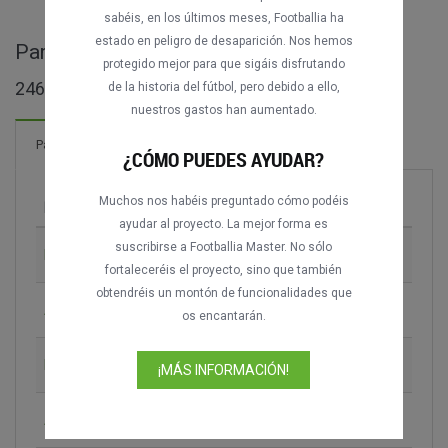
sabéis, en los últimos meses, Footballia ha
estado en peligro de desaparición. Nos hemos
Partidos completos de Serie A
protegido mejor para que sigáis disfrutando
2464 partidos encontrados
de la historia del fútbol, pero debido a ello,
nuestros gastos han aumentado.
4069 Goles
Partidos
¡Nuevo!
¿CÓMO PUEDES AYUDAR?
Muchos nos habéis preguntado cómo podéis
Partido
Temporada
ayudar al proyecto. La mejor forma es
suscribirse a Footballia Master. No sólo
Bologna FC vs. FC Internazionale
1963-1964
fortaleceréis el proyecto, sino que también
obtendréis un montón de funcionalidades que
AC Milan vs. Torino FC
1969-1970
os encantarán.
Bologna FC vs. AC Cesena
1973-1974
¡MÁS INFORMACIÓN!
AC Cesena vs. Bologna FC
1973-1974