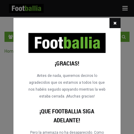
Tog
navi
ES
ENTRA
REGÍSTRATE
Home
›
Buscar partidos por competición
¡GRACIAS!
Antes de nada, queremos deciros lo
agradecidos que os estamos a todos los que
nos habéis seguido apoyando mientras la web
estaba cerrada. ¡Muchas gracias!
¡QUE FOOTBALLIA SIGA
ADELANTE!
Pero la amenaza no ha desaparecido. Como