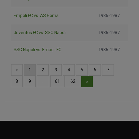
Empoli FC vs. AS Roma
1986-1987
Juventus FC vs. SSC Napoli
1986-1987
SSC Napoli vs. Empoli FC
1986-1987
«
1
2
3
4
5
6
7
»
8
9
…
61
62