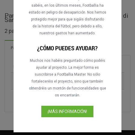
sabéis, en los últimos meses, Footballia ha
estado en peligro de desaparición. Nos hemos
Partidos completos de Trofeo Repubblica di
San Marino
protegido mejor para que sigáis disfrutando
de la historia del fútbol, pero debido a ello,
2 partidos encontrados
nuestros gastos han aumentado.
¿CÓMO PUEDES AYUDAR?
3 Goles
Partidos
¡Nuevo!
Muchos nos habéis preguntado cómo podéis
Partido
Temporada
ayudar al proyecto. La mejor forma es
suscribirse a Footballia Master. No sólo
Juventus FC vs. Middlesbrough FC
1996
fortaleceréis el proyecto, sino que también
obtendréis un montón de funcionalidades que
os encantarán.
Juventus FC vs. Raja CA
1998
¡MÁS INFORMACIÓN!