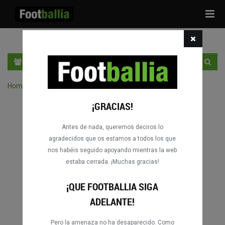
Tog
navi
ES
ENTRA
REGÍSTRATE
Home
›
Buscar partidos por competición
¡GRACIAS!
Antes de nada, queremos deciros lo
agradecidos que os estamos a todos los que
nos habéis seguido apoyando mientras la web
estaba cerrada. ¡Muchas gracias!
¡QUE FOOTBALLIA SIGA
ADELANTE!
Pero la amenaza no ha desaparecido. Como