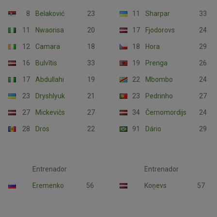
8
Belaković
23
11
Sharpar
33
11
Nwaorisa
20
17
Fjodorovs
24
12
Camara
18
18
Hora
29
16
Bulvītis
33
19
Prenga
26
17
Abdullahi
19
22
Mbombo
24
23
Dryshlyuk
21
23
Pedrinho
27
27
Mickevičs
27
34
Černomordijs
24
28
Dros
22
91
Dário
29
Entrenador
Entrenador
Eremenko
56
Koņevs
57