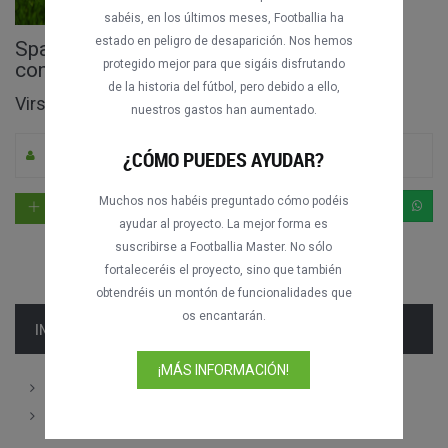
sabéis, en los últimos meses, Footballia ha
estado en peligro de desaparición. Nos hemos
Spartaks Jūrmala vs. Riga FC partido
protegido mejor para que sigáis disfrutando
completo
de la historia del fútbol, pero debido a ello,
Virslīga - LVA 2020
nuestros gastos han aumentado.
¿CÓMO PUEDES AYUDAR?
Por Angelito Labruna
0
186
Letón
Muchos nos habéis preguntado cómo podéis
ayudar al proyecto. La mejor forma es
suscribirse a Footballia Master. No sólo
fortaleceréis el proyecto, sino que también
obtendréis un montón de funcionalidades que
os encantarán.
INFORMACIÓN
¡MÁS INFORMACIÓN!
Alineaciones
Comentarios