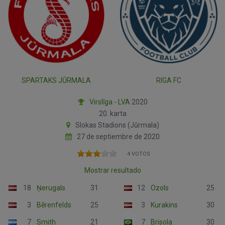
SPARTAKS JŪRMALA
RIGA FC
Virslīga - LVA
2020
20. karta
Slokas Stadions (Jūrmala)
27 de septiembre de 2020
4 VOTOS
Mostrar resultado
18
Ņerugals
31
12
Ozols
25
3
Bērenfelds
25
3
Kurakins
30
7
Smith
21
7
Brisola
30