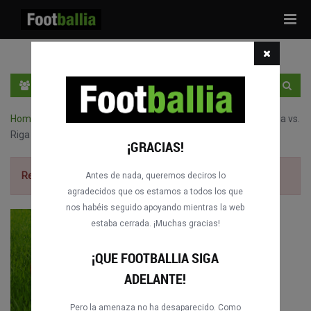
Tog
navi
ES
ENTRA
REGÍSTRATE
Home
›
Partidos completos de Virslīga - LVA
›
Spartaks Jūrmala vs.
Riga FC
¡GRACIAS!
Regístrate gratis
para ver el partido.
Antes de nada, queremos deciros lo
agradecidos que os estamos a todos los que
nos habéis seguido apoyando mientras la web
estaba cerrada. ¡Muchas gracias!
¡QUE FOOTBALLIA SIGA
ADELANTE!
Pero la amenaza no ha desaparecido. Como