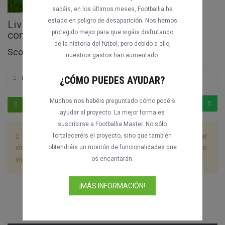
sabéis, en los últimos meses, Footballia ha
estado en peligro de desaparición. Nos hemos
Livingston FC vs. St Johnstone partido
protegido mejor para que sigáis disfrutando
completo
de la historia del fútbol, pero debido a ello,
Scottish League Cup 2020-2021
nuestros gastos han aumentado.
¿CÓMO PUEDES AYUDAR?
Por M. Apicella
0
175
Inglés
Muchos nos habéis preguntado cómo podéis
ayudar al proyecto. La mejor forma es
suscribirse a Footballia Master. No sólo
Este partido está dividido en 2 archivos. Deja que el primer
fortaleceréis el proyecto, sino que también
vídeo se reproduzca hasta el final sin detenerlo y el siguiente
obtendréis un montón de funcionalidades que
vídeo empezará automáticamente.
os encantarán.
¡MÁS INFORMACIÓN!