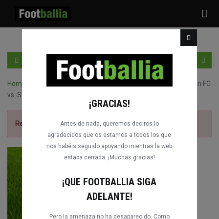
Tog
nav
ES
ENTRA
REGÍSTRATE
Home
›
Partidos completos de Scottish League Cup
›
Livingston FC
vs. St Johnstone
¡GRACIAS!
Regístrate gratis
para ver el partido.
Antes de nada, queremos deciros lo
agradecidos que os estamos a todos los que
nos habéis seguido apoyando mientras la web
estaba cerrada. ¡Muchas gracias!
¡QUE FOOTBALLIA SIGA
ADELANTE!
Pero la amenaza no ha desaparecido. Como