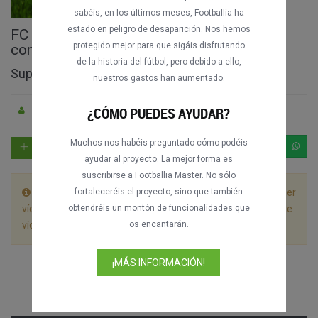
sabéis, en los últimos meses, Footballia ha
estado en peligro de desaparición. Nos hemos
FC Zenit vs. Lokomotiv Moskva partido
protegido mejor para que sigáis disfrutando
completo
de la historia del fútbol, pero debido a ello,
Superkubok 2015
nuestros gastos han aumentado.
¿CÓMO PUEDES AYUDAR?
Por M. Apicella
0
2923
Ruso
Muchos nos habéis preguntado cómo podéis
ayudar al proyecto. La mejor forma es
suscribirse a Footballia Master. No sólo
Este partido está dividido en 2 archivos. Deja que el primer
fortaleceréis el proyecto, sino que también
vídeo se reproduzca hasta el final sin detenerlo y el siguiente
obtendréis un montón de funcionalidades que
vídeo empezará automáticamente.
os encantarán.
¡MÁS INFORMACIÓN!