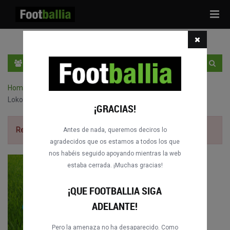
Tog
navi
ES
ENTRA
REGÍSTRATE
Home
›
Partidos completos de Superkubok
›
FC Zenit vs.
Lokomotiv Moskva
¡GRACIAS!
Regístrate gratis
para ver el partido.
Antes de nada, queremos deciros lo
agradecidos que os estamos a todos los que
nos habéis seguido apoyando mientras la web
estaba cerrada. ¡Muchas gracias!
¡QUE FOOTBALLIA SIGA
ADELANTE!
Pero la amenaza no ha desaparecido. Como