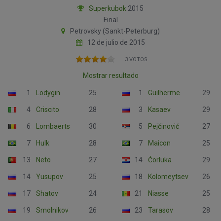
Superkubok
2015
Final
Petrovsky (Sankt-Peterburg)
12 de julio de 2015
3 VOTOS
Mostrar resultado
1
Lodygin
25
1
Guilherme
29
4
Criscito
28
3
Kasaev
29
6
Lombaerts
30
5
Pejčinović
27
7
Hulk
28
7
Maicon
25
13
Neto
27
14
Ćorluka
29
14
Yusupov
25
18
Kolomeytsev
26
17
Shatov
24
21
Niasse
25
19
Smolnikov
26
23
Tarasov
28