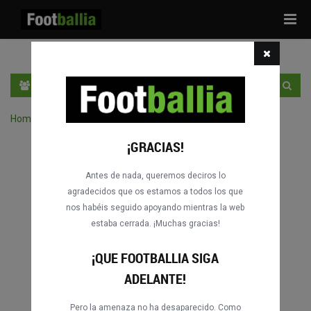
Tog
navi
ES
ENTRA
REGÍSTRATE
Home
›
Buscar partidos por competición
¡GRACIAS!
Antes de nada, queremos deciros lo
agradecidos que os estamos a todos los que
nos habéis seguido apoyando mientras la web
estaba cerrada. ¡Muchas gracias!
¡QUE FOOTBALLIA SIGA
ADELANTE!
Pero la amenaza no ha desaparecido. Como