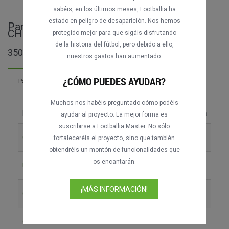
sabéis, en los últimos meses, Footballia ha
estado en peligro de desaparición. Nos hemos
Partidos completos de Primera División -
CHI
protegido mejor para que sigáis disfrutando
de la historia del fútbol, pero debido a ello,
350 partidos encontrados
nuestros gastos han aumentado.
¿CÓMO PUEDES AYUDAR?
66 Goles
Partidos
¡Nuevo!
Muchos nos habéis preguntado cómo podéis
Partido
Temporada
ayudar al proyecto. La mejor forma es
suscribirse a Footballia Master. No sólo
CSD Colo-Colo vs. Universidad Católica
2004-2005
fortaleceréis el proyecto, sino que también
obtendréis un montón de funcionalidades que
os encantarán.
Unión Española vs. CD Cobreloa
2004
¡MÁS INFORMACIÓN!
CSD Colo-Colo vs. CD Cobreloa
2005
CSD Colo-Colo vs. Universidad de Chile
2005