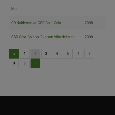
Mar
CD Ñublense vs. CSD Colo-Colo
2008
CSD Colo-Colo vs. Everton Viña del Mar
2008
«
1
2
3
4
5
6
7
»
8
9