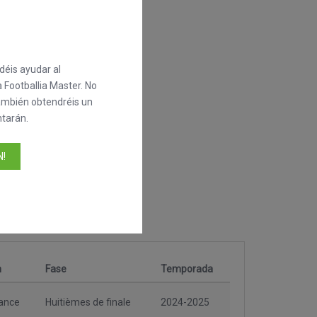
éis ayudar al
 Footballia Master. No
también obtendréis un
tarán.
!
n
Fase
Temporada
ance
Huitièmes de finale
2024-2025