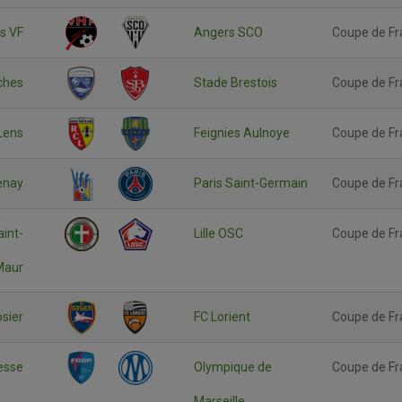
rs VF
Angers SCO
Coupe de Fr
ches
Stade Brestois
Coupe de Fr
Lens
Feignies Aulnoye
Coupe de Fr
enay
Paris Saint-Germain
Coupe de Fr
aint-
Lille OSC
Coupe de Fr
Maur
sier
FC Lorient
Coupe de Fr
esse
Olympique de
Coupe de Fr
Marseille