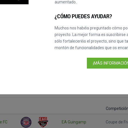
aumentado.
¿CÓMO PUEDES AYUDAR?
Muchos nos habéis preguntado cómo pod
proyecto. La mejor forma es suscribirse a
sólo fortaleceréis el proyecto, sino que 
montón de funcionalidades que os encan
nce
¡MÁS INFORMACIÓN
Competició
e FC
EA Guingamp
Coupe de Fr