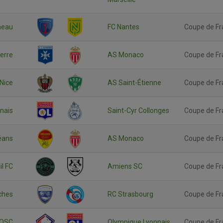
neau
FC Nantes
Coupe de Fr
erre
AS Monaco
Coupe de Fr
Nice
AS Saint-Étienne
Coupe de Fr
nais
Saint-Cyr Collonges
Coupe de Fr
éans
AS Monaco
Coupe de Fr
l FC
Amiens SC
Coupe de Fr
ches
RC Strasbourg
Coupe de Fr
e OSC
Olympique Lyonnais
Coupe de Fr