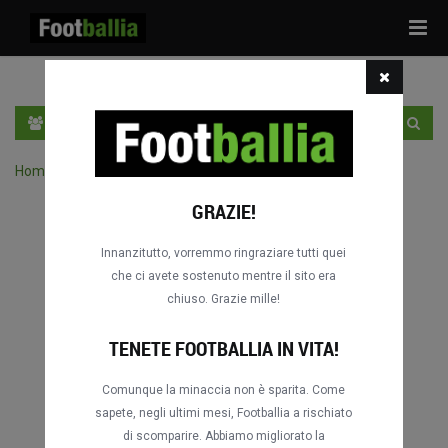
Tog
navi
IT
ACCEDI
REGISTRATI
Home
›
Cerca delle partite per competizione
GRAZIE!
Innanzitutto, vorremmo ringraziare tutti quei
che ci avete sostenuto mentre il sito era
chiuso. Grazie mille!
TENETE FOOTBALLIA IN VITA!
Comunque la minaccia non è sparita. Come
sapete, negli ultimi mesi, Footballia a rischiato
di scomparire. Abbiamo migliorato la