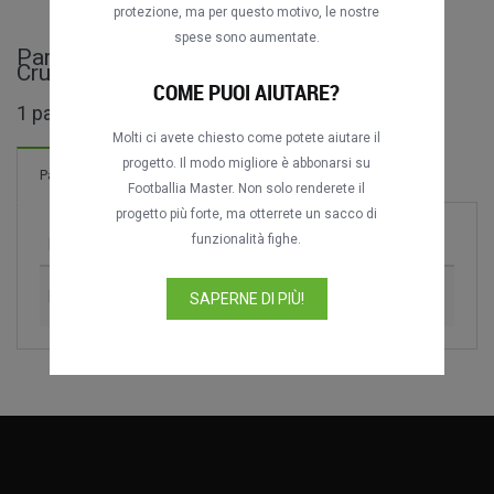
protezione, ma per questo motivo, le nostre
spese sono aumentate.
Partite complete di Homenatge a Johan
Cruijff
COME PUOI AIUTARE?
1 partite trovate
Molti ci avete chiesto come potete aiutare il
progetto. Il modo migliore è abbonarsi su
2 Reti
Partite
Nuovo!
Footballia Master. Non solo renderete il
progetto più forte, ma otterrete un sacco di
funzionalità fighe.
Partita
Stagione
FC Barcelona vs. Dream Team
1999
SAPERNE DI PIÙ!