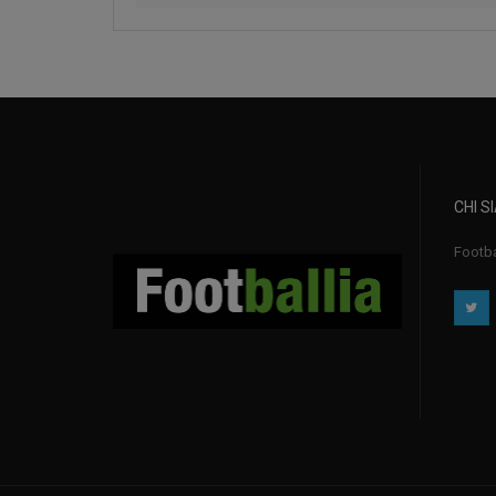
CHI S
Footba