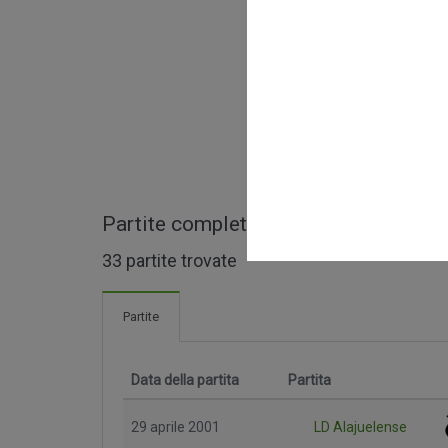
Partite complete di FPD Costa Rica
33 partite trovate
Partite
Data della partita
Partita
29 aprile 2001
LD Alajuelense