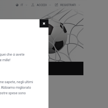
IT
ACCEDI
REGISTRATI
quei che ci avete
e mille!
CHI SIAMO?
FAQS
e sapete, negli ultimi
e. Abbiamo migliorato
nostre spese sono