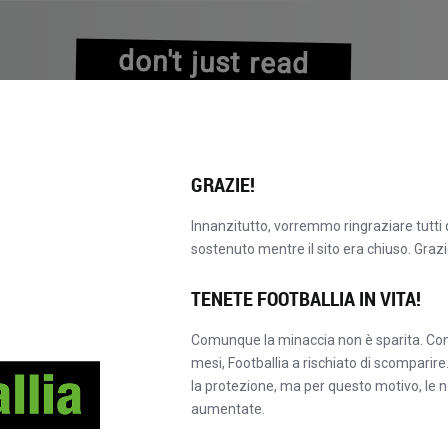
don't just read
about history
experience it!
GRAZIE!
Innanzitutto, vorremmo ringraziare tutti 
sostenuto mentre il sito era chiuso. Grazi
ESPLORARE IL CATALOGO
DIVENTA MASTER!
NUOVO!
TENETE FOOTBALLIA IN VITA!
Comunque la minaccia non è sparita. Com
mesi, Footballia a rischiato di scomparir
la protezione, ma per questo motivo, le 
aumentate.