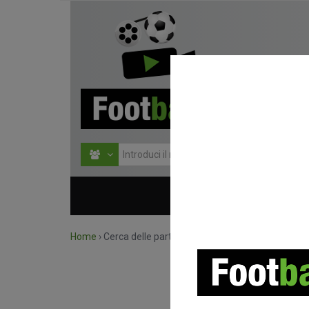
HOME
COMPETIZIONI
Home
›
Cerca delle partite per competizione