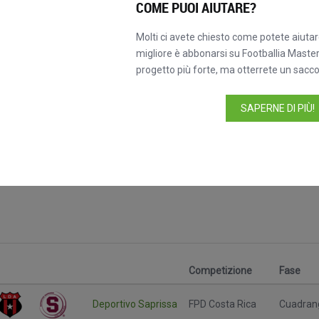
COME PUOI AIUTARE?
Molti ci avete chiesto come potete aiutare
migliore è abbonarsi su Footballia Master
progetto più forte, ma otterrete un sacco 
SAPERNE DI PIÙ!
Competizione
Fase
Deportivo Saprissa
FPD Costa Rica
Cuadrang