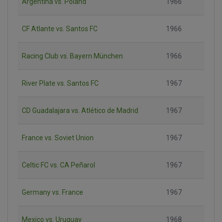
Argentina vs. Poland
1966
CF Atlante vs. Santos FC
1966
Racing Club vs. Bayern München
1966
River Plate vs. Santos FC
1967
CD Guadalajara vs. Atlético de Madrid
1967
France vs. Soviet Union
1967
Celtic FC vs. CA Peñarol
1967
Germany vs. France
1967
Mexico vs. Uruguay
1968