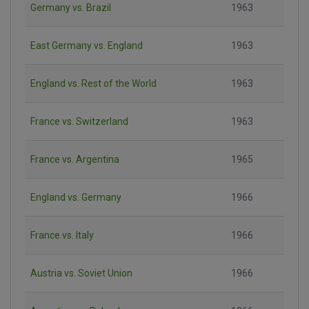
Germany vs. Brazil
1963
East Germany vs. England
1963
England vs. Rest of the World
1963
France vs. Switzerland
1963
France vs. Argentina
1965
England vs. Germany
1966
France vs. Italy
1966
Austria vs. Soviet Union
1966