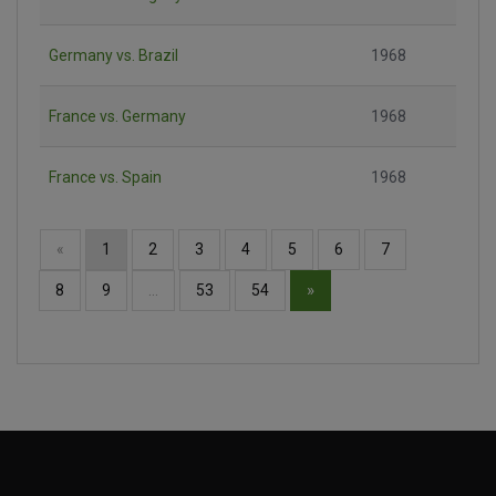
Germany vs. Brazil
1968
France vs. Germany
1968
France vs. Spain
1968
«
1
2
3
4
5
6
7
»
8
9
…
53
54