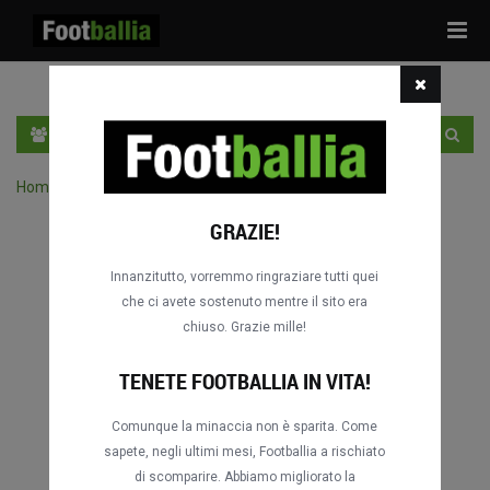
Tog
navi
IT
ACCEDI
REGISTRATI
Home
›
Cerca delle partite per competizione
GRAZIE!
Innanzitutto, vorremmo ringraziare tutti quei
che ci avete sostenuto mentre il sito era
chiuso. Grazie mille!
TENETE FOOTBALLIA IN VITA!
Comunque la minaccia non è sparita. Come
sapete, negli ultimi mesi, Footballia a rischiato
di scomparire. Abbiamo migliorato la