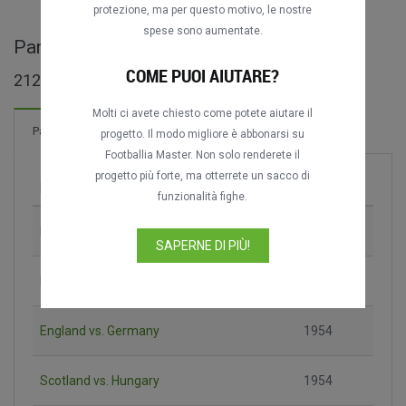
protezione, ma per questo motivo, le nostre
spese sono aumentate.
Partite complete di Friendly
COME PUOI AIUTARE?
2121 partite trovate
Molti ci avete chiesto come potete aiutare il
2441 Reti
Partite
Nuovo!
progetto. Il modo migliore è abbonarsi su
Footballia Master. Non solo renderete il
progetto più forte, ma otterrete un sacco di
Partita
Stagione
funzionalità fighe.
England vs. Rest of the World
1953
SAPERNE DI PIÙ!
England vs. Hungary
1953
England vs. Germany
1954
Scotland vs. Hungary
1954