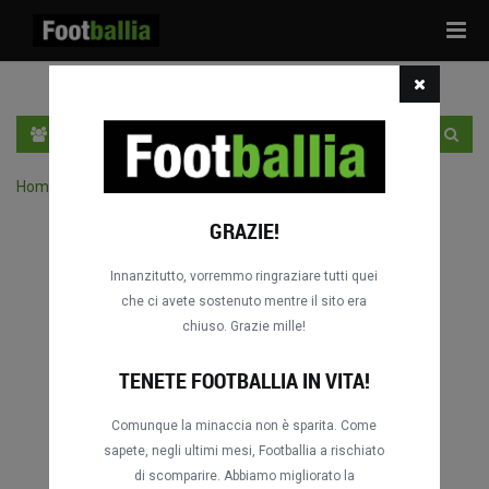
Tog
navi
IT
ACCEDI
REGISTRATI
Home
›
Cerca delle partite per competizione
GRAZIE!
Innanzitutto, vorremmo ringraziare tutti quei
che ci avete sostenuto mentre il sito era
chiuso. Grazie mille!
TENETE FOOTBALLIA IN VITA!
Comunque la minaccia non è sparita. Come
sapete, negli ultimi mesi, Footballia a rischiato
di scomparire. Abbiamo migliorato la