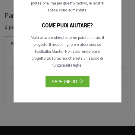
protezione, ma per questo motivo, le nostre
spese sono aumentate.
Partite complete di Coupe d'Été
COME PUOI AIUTARE?
2 partite trovate
Molti ci avete chiesto come potete aiutare il
Partite
progetto. Il modo migliore è abbonarsi su
Footballia Master. Non solo renderete il
progetto più forte, ma otterrete un sacco di
Partita
Stagione
funzionalità fighe.
FC Nantes vs. Montpellier HSC
1992
SAPERNE DI PIÙ!
Perpignan FC vs. Montpellier HSC
1992