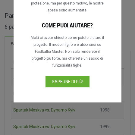
protezione, ma per questo motivo, le nostre
spese sono aumentate.
Partite complete di CIS Cup / Kubok SNG
COME PUOI AIUTARE?
6 partite trovate
Molti ci avete chiesto come potete aiutare il
6 Reti
Partite
Nuovo!
progetto. Il modo migliore è abbonarsi su
Footballia Master. Non solo renderete il
progetto più forte, ma otterrete un sacco di
Partita
Stagione
funzionalità fighe.
Alania Vladikavkaz vs. Dynamo Kyiv
1996
SAPERNE DI PIÙ!
Dynamo Kyiv vs. Spartak Moskva
1997
Spartak Moskva vs. Dynamo Kyiv
1998
Spartak Moskva vs. Dynamo Kyiv
1999