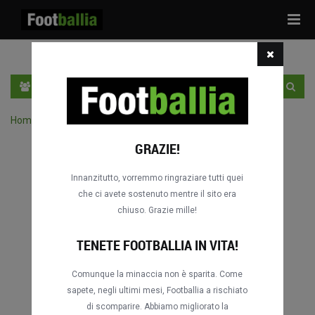
Tog
navi
IT
ACCEDI
REGISTRATI
Home
›
Cerca delle partite per competizione
GRAZIE!
Innanzitutto, vorremmo ringraziare tutti quei
che ci avete sostenuto mentre il sito era
chiuso. Grazie mille!
TENETE FOOTBALLIA IN VITA!
Comunque la minaccia non è sparita. Come
sapete, negli ultimi mesi, Footballia a rischiato
di scomparire. Abbiamo migliorato la