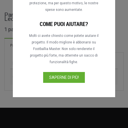
protezione, ma per questo motivo, le nostre
spese sono aumentate.
Partite complete di Copa de Oro Nicolás
Leoz
COME PUOI AIUTARE?
1 partite trovate
Molti ci avete chiesto come potete aiutare il
progetto. Il modo migliore è abbonarsi su
4 Reti
Partite
Nuovo!
Footballia Master. Non solo renderete il
progetto più forte, ma otterrete un sacco di
funzionalità fighe.
Partita
Stagione
CR Flamengo vs. São Paulo FC
1996
SAPERNE DI PIÙ!