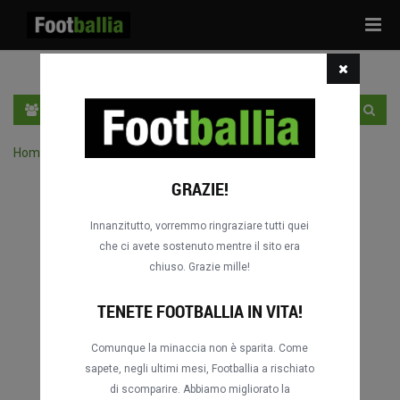
Tog
navi
IT
ACCEDI
REGISTRATI
Home
›
Cerca delle partite per competizione
GRAZIE!
Innanzitutto, vorremmo ringraziare tutti quei
che ci avete sostenuto mentre il sito era
chiuso. Grazie mille!
TENETE FOOTBALLIA IN VITA!
Comunque la minaccia non è sparita. Come
sapete, negli ultimi mesi, Footballia a rischiato
di scomparire. Abbiamo migliorato la