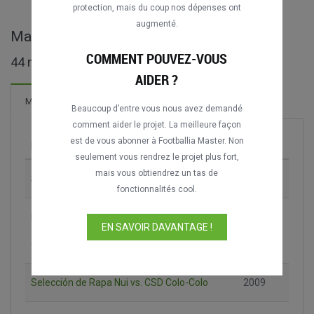
protection, mais du coup nos dépenses ont
augmenté.
Matches complets de Copa Chile
COMMENT POUVEZ-VOUS
44 matches trouvés
AIDER ?
9 Buts
Matches
Nouveau!
Beaucoup d’entre vous nous avez demandé
comment aider le projet. La meilleure façon
est de vous abonner à Footballia Master. Non
Match
Saison
seulement vous rendrez le projet plus fort,
mais vous obtiendrez un tas de
Santiago Wanderers vs. CSD Colo-Colo
1996
fonctionnalités cool.
Deportes Ovalle vs. Universidad de
2008-
EN SAVOIR DAVANTAGE !
Concepción
2009
Selección de Rapa Nui vs. CSD Colo-Colo
2009