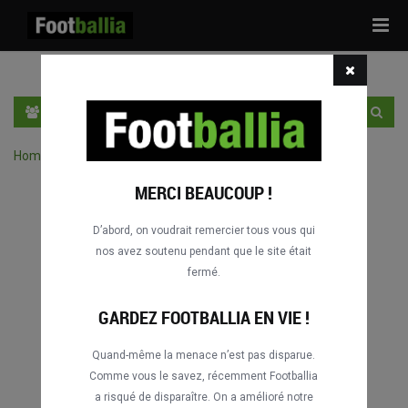
Tog
navi
FR
SE CONNECTER
S'INSCRIRE
Home
›
Chercher des match par compétition
MERCI BEAUCOUP !
D’abord, on voudrait remercier tous vous qui
nos avez soutenu pendant que le site était
fermé.
GARDEZ FOOTBALLIA EN VIE !
Quand-même la menace n’est pas disparue.
Comme vous le savez, récemment Footballia
a risqué de disparaître. On a amélioré notre