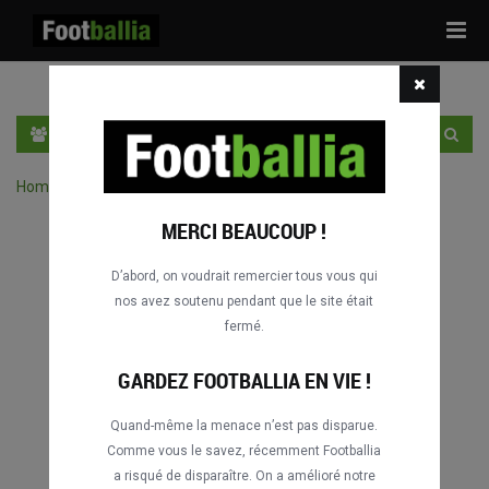
Tog
navi
FR
SE CONNECTER
S'INSCRIRE
Home
›
Chercher des match par compétition
MERCI BEAUCOUP !
D’abord, on voudrait remercier tous vous qui
nos avez soutenu pendant que le site était
fermé.
GARDEZ FOOTBALLIA EN VIE !
Quand-même la menace n’est pas disparue.
Comme vous le savez, récemment Footballia
a risqué de disparaître. On a amélioré notre