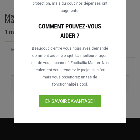
protection, mais du coup nos dépenses ont
augmenté.
Matches complets de Trofeo Ciudad de
Marbella
COMMENT POUVEZ-VOUS
1 matches trouvés
AIDER ?
Beaucoup d’entre vous nous avez demandé
2 Buts
Matches
Nouveau!
comment aider le projet. La meilleure façon
est de vous abonner à Footballia Master. Non
Match
Saison
seulement vous rendrez le projet plus fort,
mais vous obtiendrez un tas de
Málaga CF vs. Liverpool FC
1982
fonctionnalités cool.
EN SAVOIR DAVANTAGE !