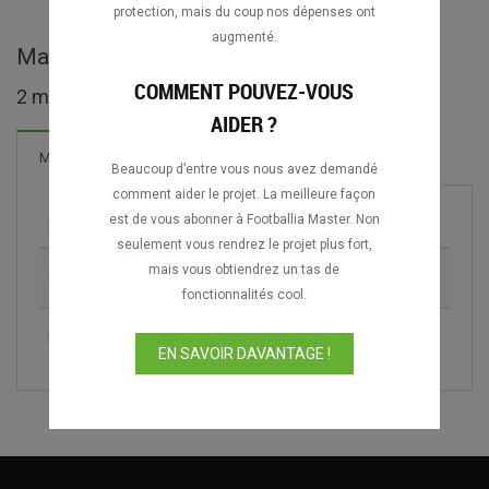
protection, mais du coup nos dépenses ont
augmenté.
Matches complets de Setanta Sports Cup
COMMENT POUVEZ-VOUS
2 matches trouvés
AIDER ?
Matches
Beaucoup d’entre vous nous avez demandé
comment aider le projet. La meilleure façon
est de vous abonner à Footballia Master. Non
Match
Saison
seulement vous rendrez le projet plus fort,
mais vous obtiendrez un tas de
Cork City FC vs. Glentoran FC
2008
fonctionnalités cool.
Dundalk FC vs. Sligo Rovers
2014
EN SAVOIR DAVANTAGE !