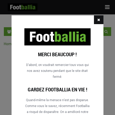
Tog
navi
FR
SE CONNECTER
S'INSCRIRE
Home
›
Chercher des match par compétition
MERCI BEAUCOUP !
D’abord, on voudrait remercier tous vous qui
nos avez soutenu pendant que le site était
fermé.
GARDEZ FOOTBALLIA EN VIE !
Quand-même la menace n’est pas disparue.
Comme vous le savez, récemment Footballia
a risqué de disparaître. On a amélioré notre