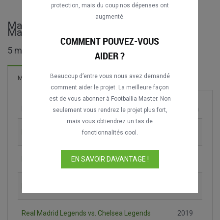
protection, mais du coup nos dépenses ont
augmenté.
Matches complets de Corazón Classic
Match
COMMENT POUVEZ-VOUS
5 matches trouvés
AIDER ?
Beaucoup d’entre vous nous avez demandé
3 Buts
Matches
Nouveau!
comment aider le projet. La meilleure façon
est de vous abonner à Footballia Master. Non
Match
Saison
seulement vous rendrez le projet plus fort,
mais vous obtiendrez un tas de
Real Madrid Legends vs. Juventus Legends
2013
fonctionnalités cool.
Real Madrid Legends vs. Inter Legends
2014
EN SAVOIR DAVANTAGE !
Real Madrid Legends vs. Arsenal Legends
2018
Real Madrid Legends vs. Chelsea Legends
2019