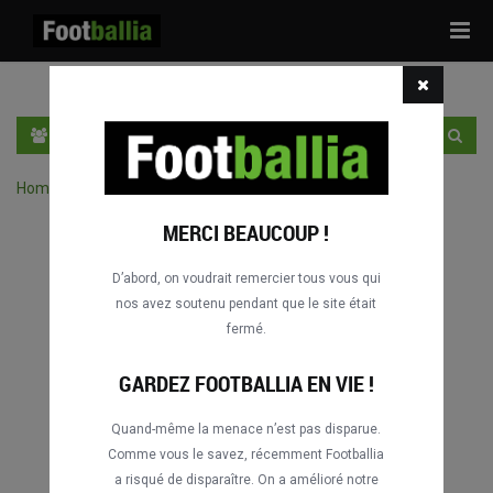
Tog
navi
FR
SE CONNECTER
S'INSCRIRE
Home
›
Chercher des match par compétition
MERCI BEAUCOUP !
D’abord, on voudrait remercier tous vous qui
nos avez soutenu pendant que le site était
fermé.
GARDEZ FOOTBALLIA EN VIE !
Quand-même la menace n’est pas disparue.
Comme vous le savez, récemment Footballia
a risqué de disparaître. On a amélioré notre