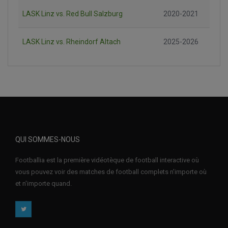
LASK Linz vs. Red Bull Salzburg
2020-2021
LASK Linz vs. Rheindorf Altach
2025-2026
QUI SOMMES-NOUS
Footballia est la première vidéotèque de football interactive où
vous pouvez voir des matches de football complets n'importe où
et n'importe quand.