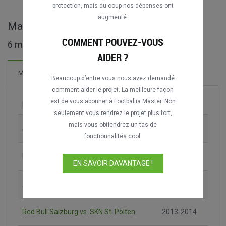
protection, mais du coup nos dépenses ont
augmenté.
Matches complets de ÖFB-Cup
COMMENT POUVEZ-VOUS
6 matches trouvés
AIDER ?
Matches
Beaucoup d’entre vous nous avez demandé
comment aider le projet. La meilleure façon
est de vous abonner à Footballia Master. Non
Match
Saison
seulement vous rendrez le projet plus fort,
mais vous obtiendrez un tas de
Swarovski Tirol vs. Kremser SC
1987-1988
fonctionnalités cool.
Rapid Wien vs. SV Stockerau
1990-1991
EN SAVOIR DAVANTAGE !
Austria Wien vs. FC Blau-Weiß Linz
1993-1994
Red Bull Salzburg vs. SKN St. Pölten
2013-2014