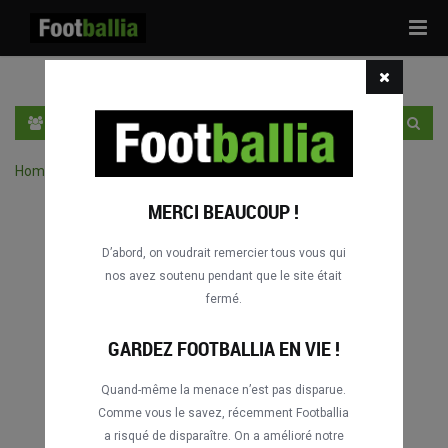
Tog
navi
FR
SE CONNECTER
S'INSCRIRE
Home
›
Chercher des match par compétition
MERCI BEAUCOUP !
D’abord, on voudrait remercier tous vous qui
nos avez soutenu pendant que le site était
fermé.
GARDEZ FOOTBALLIA EN VIE !
Quand-même la menace n’est pas disparue.
Comme vous le savez, récemment Footballia
a risqué de disparaître. On a amélioré notre