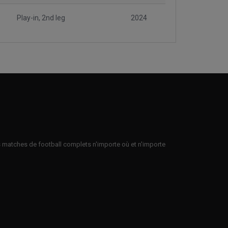
Play-in, 2nd leg
2024
es matches de football complets n'importe où et n'importe