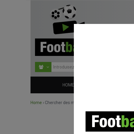
HOME
COMPÉTITIONS
Home
›
Chercher des match par compétition