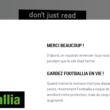
don't just read
about history
experience it!
MERCI BEAUCOUP !
D’abord, on voudrait remercier tous vou
pendant que le site était fermé.
EXPLORER LE CATALOGUE
DEVENEZ MASTER!
NOUVEAU!
GARDEZ FOOTBALLIA EN VIE !
Quand-même la menace n’est pas dispa
savez, récemment Footballia a risqué de 
amélioré notre protection, mais du coup
augmenté.