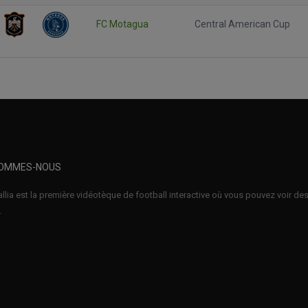
FC Motagua
Central American Cup
SOMMES-NOUS
llia est la première vidéotèque de football interactive où vous pouvez voir d
.