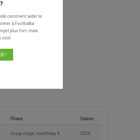
?
ndé comment aider le
onner à Footballia
ojet plus fort, mais
 cool.
E !
Phase
Saison
Group stage, matchday 4
2024