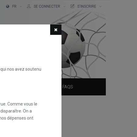
FR
SE CONNECTER
S'INSCRIRE
s qui nos avez soutenu
QUI SOMMES-NOUS ?
FAQS
rue. Comme vous le
disparaître. On a
 nos dépenses ont