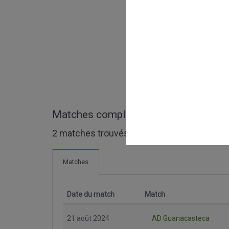
Matches complets de Central Americ
2 matches trouvés
Matches
Date du match
Match
21 août 2024
AD Guanacasteca