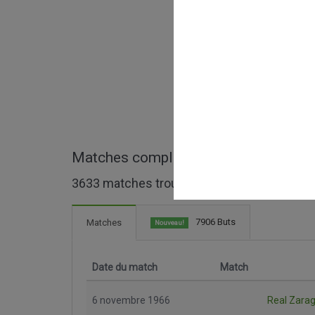
Matches complets de Liga 1ª Divisió
3633 matches trouvés
7906 Buts
Matches
Nouveau!
Date du match
Match
6 novembre 1966
Real Zara