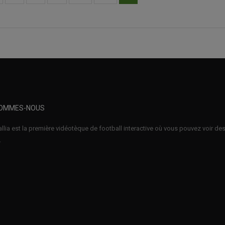
SOMMES-NOUS
llia est la première vidéotèque de football interactive où vous pouvez voir d
.