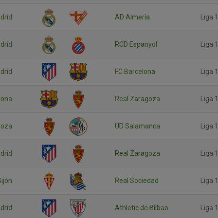
drid
AD Almería
Liga 1
drid
RCD Espanyol
Liga 1
drid
FC Barcelona
Liga 1
lona
Real Zaragoza
Liga 1
goza
UD Salamanca
Liga 1
drid
Real Zaragoza
Liga 1
ijón
Real Sociedad
Liga 1
drid
Athletic de Bilbao
Liga 1