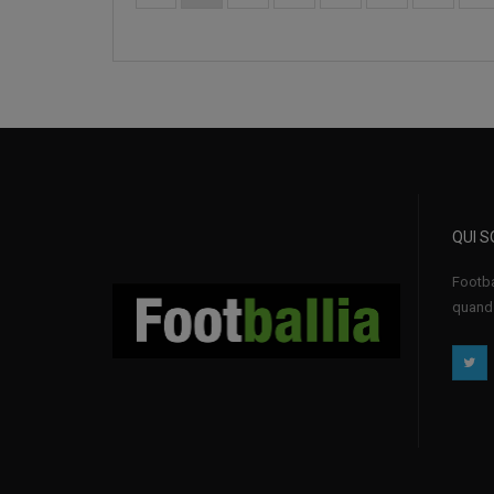
QUI 
Footba
quand