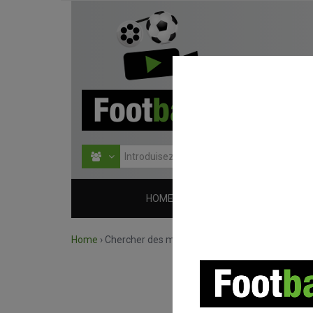
HOME
COMPÉTITIONS
Home
›
Chercher des match par compétition