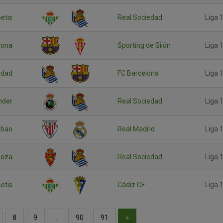
etis
Real Sociedad
Liga 1
lona
Sporting de Gijón
Liga 1
edad
FC Barcelona
Liga 1
nder
Real Sociedad
Liga 1
ilbao
Real Madrid
Liga 1
goza
Real Sociedad
Liga 1
etis
Cádiz CF
Liga 1
»
8
9
…
90
91