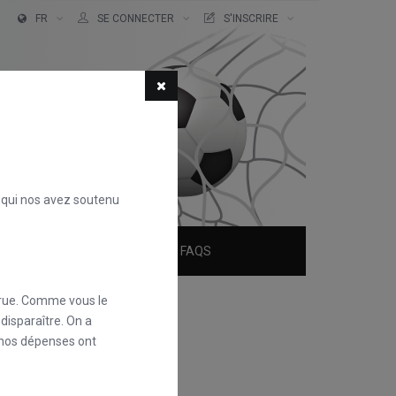
FR
SE CONNECTER
S'INSCRIRE
s qui nos avez soutenu
QUI SOMMES-NOUS ?
FAQS
rue. Comme vous le
disparaître. On a
 nos dépenses ont