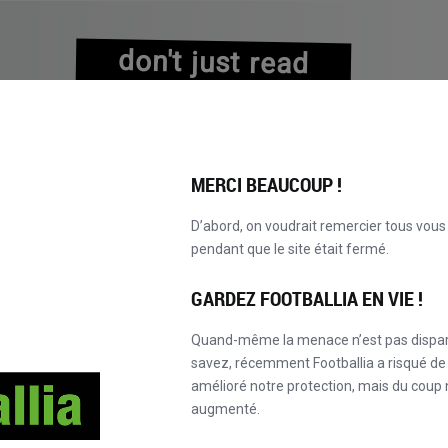
don't just read
about history
experience it!
MERCI BEAUCOUP !
D’abord, on voudrait remercier tous vou
pendant que le site était fermé.
EXPLORER LE CATALOGUE
DEVENEZ MASTER!
NOUVEAU!
GARDEZ FOOTBALLIA EN VIE !
Quand-même la menace n’est pas dispa
savez, récemment Footballia a risqué de 
amélioré notre protection, mais du coup
augmenté.