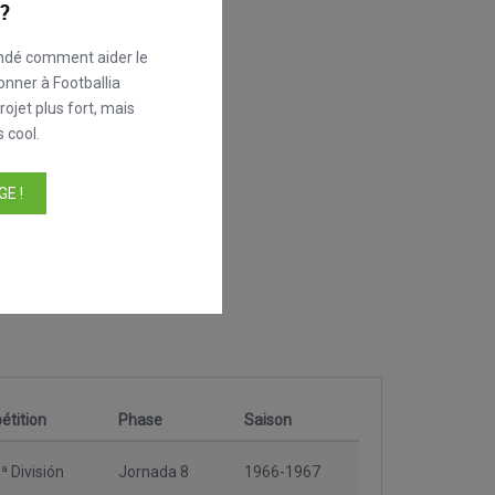
?
ndé comment aider le
onner à Footballia
ojet plus fort, mais
 cool.
E !
tition
Phase
Saison
ª División
Jornada 8
1966-1967