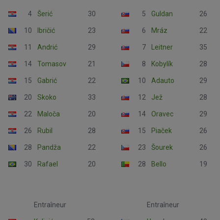
4
Šerić
30
5
Guldan
26
10
Ibričić
23
6
Mráz
22
11
Andrić
29
7
Leitner
35
14
Tomasov
21
8
Kobylík
28
15
Gabrić
22
10
Adauto
29
20
Skoko
33
12
Jež
28
22
Maloča
20
14
Oravec
29
26
Rubil
28
15
Piaček
26
28
Pandža
22
23
Šourek
26
30
Rafael
20
28
Bello
19
Entraîneur
Entraîneur