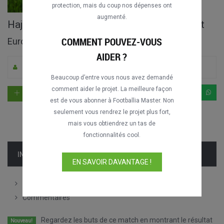
protection, mais du coup nos dépenses ont
augmenté.
Hajduk Split vs. MŠK Žilina match complet
COMMENT POUVEZ-VOUS
Europa League 2009-2010
AIDER ?
Par Mujo
0
408
Croate
Beaucoup d’entre vous nous avez demandé
comment aider le projet. La meilleure façon
est de vous abonner à Footballia Master. Non
seulement vous rendrez le projet plus fort,
mais vous obtiendrez un tas de
fonctionnalités cool.
INFORMATION
EN SAVOIR DAVANTAGE !
Compositions
Commentaires
Regardez les buts de ce match en montrant le résultat
Nouveau!