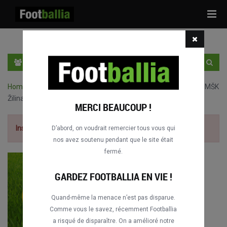
Tog
navi
FR
SE CONNECTER
S'INSCRIRE
Home
›
Matches complets de Europa League
›
Hajduk Split vs. MŠK
Žilina
MERCI BEAUCOUP !
Inscrivez-vouz gratis
pour voir le match.
D’abord, on voudrait remercier tous vous qui
nos avez soutenu pendant que le site était
fermé.
GARDEZ FOOTBALLIA EN VIE !
Quand-même la menace n’est pas disparue.
Comme vous le savez, récemment Footballia
a risqué de disparaître. On a amélioré notre