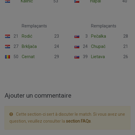
Kalinić
53
Hapal
40
Remplaçants
Remplaçants
21
Rodić
23
3
Pečalka
28
27
Brkljača
24
24
Chupač
21
50
Cernat
29
39
Lietava
26
Ajouter un commentaire
Cette section-ci sert à discuter le match. Si vous avez une
question, veuillez consulter la
section FAQs
.