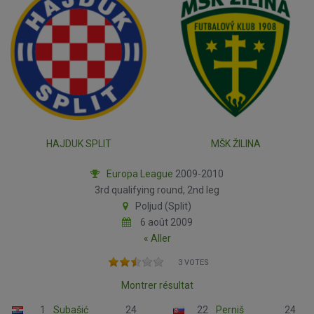
HAJDUK SPLIT
MŠK ŽILINA
Europa League
2009-2010
3rd qualifying round, 2nd leg
Poljud (Split)
6 août 2009
« Aller
3 VOTES
Montrer résultat
1
Subašić
24
22
Perniš
24